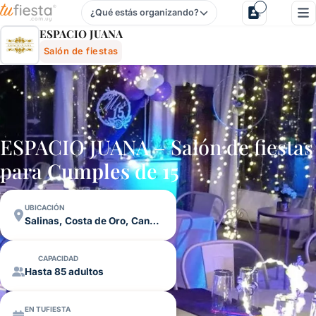
¿Qué estás organizando?
Espacio Juana - Salón De Fiestas En Salinas, Costa De Or
ESPACIO JUANA
Salón de fiestas
ESPACIO JUANA – Salón de fiestas
para
Cumples de 15
UBICACIÓN
Salinas, Costa de Oro, Canelones
CAPACIDAD
Hasta 85 adultos
EN TUFIESTA