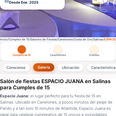
Desde Ene. 2025
Inicio
Cumples de 15
Salones de Fiestas
Canelones
Costa de Oro
Salinas
ESPACI
Otras versiones de esta ficha por tipo de festejo
Cumples de 15
Casamientos
Eventos
Galería
Conocenos
Ubicación
Característica
Salón de fiestas ESPACIO JUANA en Salinas
×
para Cumples de 15
Consultar
Espacio Juana:
el lugar perfecto para tu fiesta de 15 en
Salinas. Ubicado en Canelones, a pocos minutos del peaje de
¿Ya
Pando y a tan solo 10 minutos de Atlántida, Espacio Juana es
tenés
ideal para celebrar cumpleaños de 15 únicos e inolvidables.
cuenta?