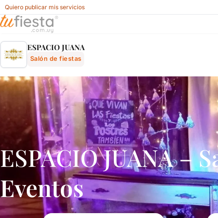
Quiero publicar mis servicios
Espacio Juana - Salón De Fiestas En Salinas, Costa De Oro
ESPACIO JUANA
Salón de fiestas
ESPACIO JUANA – Sal
Eventos