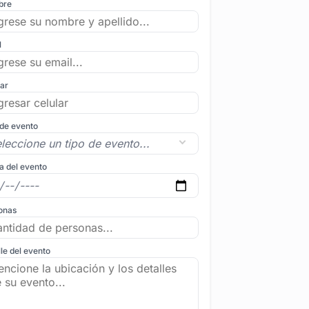
bre
l
lar
 de evento
a del evento
onas
le del evento