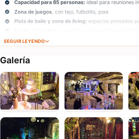
Capacidad para 85 personas:
ideal para reuniones í
Zona de juegos
, con tejo, futbolito, pool.
Pista de baile y zona de living:
espacios pensados par
Fondo al aire libre:
un entorno agradable para relajar
Rincón para los más chicos:
si tus celebraciones inc
SEGUIR LEYENDO
y disfrutar.
Galería
Fiestas y eventos que se adaptan a vos:
Baby showers:
celebrá la llegada de un nuevo integr
encantador.
Cumpleaños:
desde los inolvidables 18 años hasta 
especial con una atención cuidada.
Aniversarios y despedidas:
festejá tus hitos más im
acogedor y bien equipado.
Reuniones familiares o empresariales:
ideal para e
funcionalidad son clave.