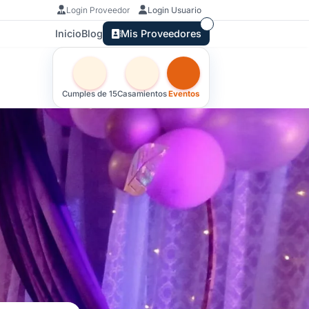
Login Proveedor
Login Usuario
Inicio
Blog
Mis Proveedores
Otras versiones de esta ficha por tipo de festej
Cumples de 15
Casamientos
Eventos