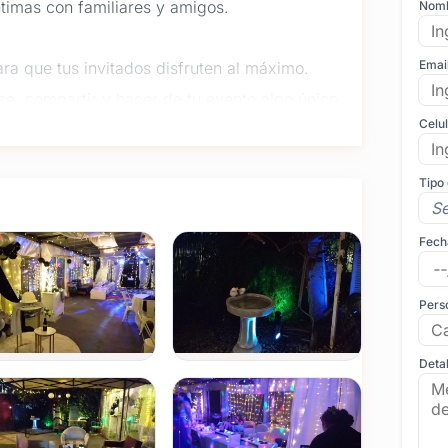
ntimas con familiares y amigos.
Nom
Emai
a que tus invitados disfruten al máximo.
se, compartir y hacer de tu evento algo único.
Celu
luyen niños, ellos tendrán su espacio para jugar
Tipo
ante de la familia en un ambiente cálido y
Fech
las fiestas de décadas, marcamos cada momento
Pers
portantes o despídete con estilo en un lugar
Detal
ncuentros donde la comodidad y la