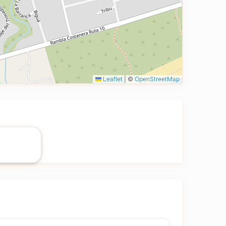
Leaflet
|
©
OpenStreetMap