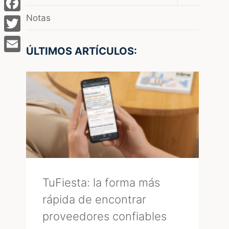
el
menú
Notas
Facebook
hijo
Twitter
ÚLTIMOS ARTÍCULOS:
Email
TuFiesta: la forma más
rápida de encontrar
proveedores confiables