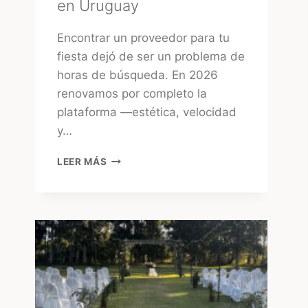
en Uruguay
Encontrar un proveedor para tu
fiesta dejó de ser un problema de
horas de búsqueda. En 2026
renovamos por completo la
plataforma —estética, velocidad
y…
TUFIESTA:
LEER MÁS
LA
FORMA
MÁS
RÁPIDA
DE
ENCONTRAR
PROVEEDORES
CONFIABLES
EN
URUGUAY