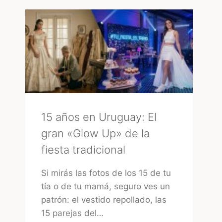
URUGUAY:
CÓMO
ELEGIR
LA
MEJOR
OPCIÓN
15 años en Uruguay: El
gran «Glow Up» de la
fiesta tradicional
Si mirás las fotos de los 15 de tu
tía o de tu mamá, seguro ves un
patrón: el vestido repollado, las
15 parejas del…