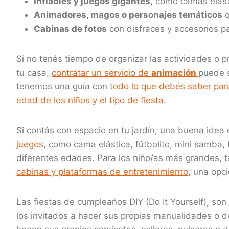
Inflables y juegos gigantes
, como camas elásti
Animadores, magos o personajes temáticos
q
Cabinas de fotos
con disfraces y accesorios pa
Si no tenés tiempo de organizar las actividades o p
tu casa,
contratar un servicio de
animación
puede s
tenemos una guía con
todo lo que debés saber para
edad de los niños y el tipo de fiesta
.
Si contás con espacio en tu jardín, una buena idea
juegos
, como cama elástica, fútbolito, mini samba,
diferentes edades. Para los niño/as más grandes, 
cabinas y plataformas de entretenimiento
, una opc
Las fiestas de cumpleaños DIY (Do It Yourself), son
los invitados a hacer sus propias manualidades o d