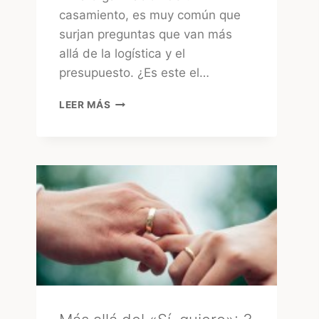
casamiento, es muy común que
surjan preguntas que van más
allá de la logística y el
presupuesto. ¿Es este el…
¿CONSULTAR
LEER MÁS
EL
TAROT
ANTES
DE
LA
BODA?
LA
MIRADA
DE
UNA
EXPERTA
–
MARA