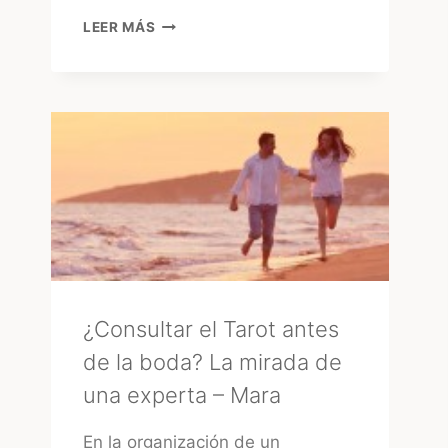
15
LEER MÁS
AÑOS
EN
URUGUAY:
EL
GRAN
«GLOW
UP»
DE
LA
FIESTA
TRADICIONAL
¿Consultar el Tarot antes
de la boda? La mirada de
una experta – Mara
En la organización de un