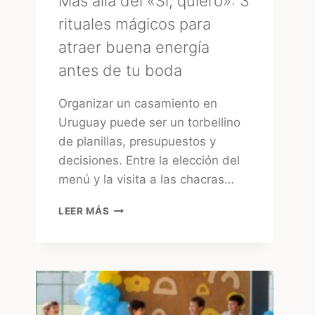
Más allá del «Sí, quiero»: 3
rituales mágicos para
atraer buena energía
antes de tu boda
Organizar un casamiento en
Uruguay puede ser un torbellino
de planillas, presupuestos y
decisiones. Entre la elección del
menú y la visita a las chacras…
MÁS
LEER MÁS
ALLÁ
DEL
«SÍ,
QUIERO»:
3
RITUALES
MÁGICOS