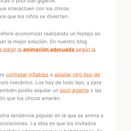
cas o pool ball gigante.
ue interactúen con los chicos.
ra que los niños se diviertan.
referís economizar realizando un festejo en
er la mejor solución. En nuestro blog
 elegir la
animación adecuada
según la
 es
contratar inflables
o
alquilar otro tipo de
 toro mecánico. Los hay de todo tipo, y para
también podés alquilar un
pool gigante
o las
ión que los chicos amarán.
 otra tendencia popular en la que se anima a
ecoraciones. La idea es que los invitados