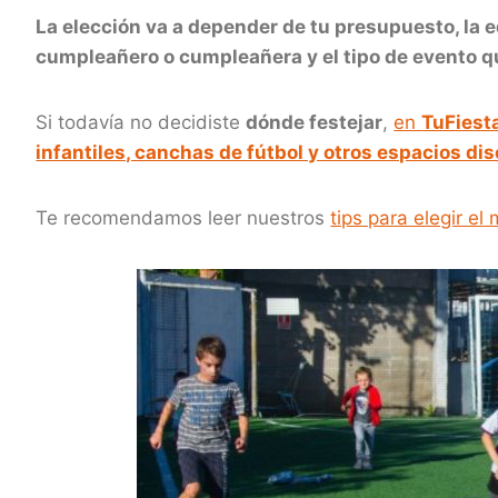
La elección va a depender de tu presupuesto, la ed
cumpleañero o cumpleañera y el tipo de evento q
Si todavía no decidiste
dónde festejar
,
en
TuFiest
infantiles, canchas de fútbol y otros espacios 
Te recomendamos leer nuestros
tips para elegir el