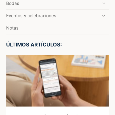
Amplia
Bodas
el
menú
Amplia
Eventos y celebraciones
hijo
el
menú
Notas
hijo
ÚLTIMOS ARTÍCULOS: