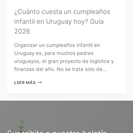
TU
BODA
¿Cuánto cuesta un cumpleaños
infantil en Uruguay hoy? Guía
2026
Organizar un cumpleaños infantil en
Uruguay es, para muchos padres
uruguayos, el gran proyecto de logística y
finanzas del año. No se trata solo de…
¿CUÁNTO
LEER MÁS
CUESTA
UN
CUMPLEAÑOS
INFANTIL
EN
URUGUAY
HOY?
GUÍA