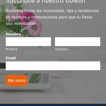
Suscribite a nuestro boletín
2026
Recibirás todas las novedades, tips y tendencias
en festejos y celebraciones para que tu fiesta
sea inolvidable!
Nombre
*
Nombre
Apellidos
Email
*
Me sumo