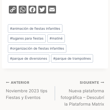
C
W
F
T
E
o
h
a
w
m
p
at
c
itt
ai
Etiquetas
#
animación de fiestas infantiles
y
s
e
er
l
de
Li
A
b
#
lugares para fiestas
#
matiné
la
entrada:
n
p
o
#
organización de fiestas infantiles
k
p
o
#
parque de diversiones
#
parque de trampolines
k
Navegación
ANTERIOR
SIGUIENTE
Noviembre 2023 tips
Nueva plataforma
de
Fiestas y Eventos
fotográfica – Descubrí
entradas
la Plataforma Matrix