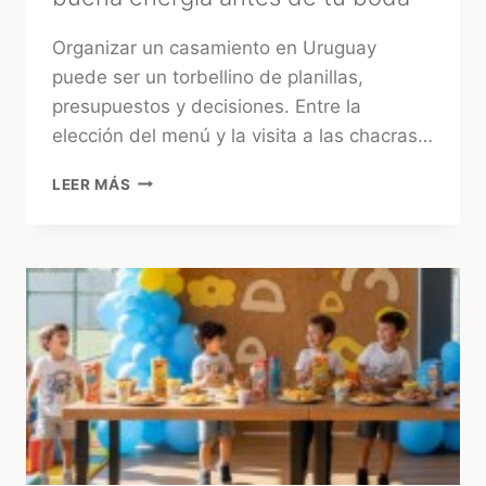
Organizar un casamiento en Uruguay
puede ser un torbellino de planillas,
presupuestos y decisiones. Entre la
elección del menú y la visita a las chacras…
MÁS
LEER MÁS
ALLÁ
DEL
«SÍ,
QUIERO»:
3
RITUALES
MÁGICOS
PARA
ATRAER
BUENA
ENERGÍA
ANTES
DE