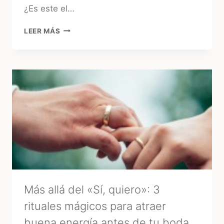
¿Es este el…
¿CONSULTAR
LEER MÁS
EL
TAROT
ANTES
DE
LA
BODA?
LA
MIRADA
DE
UNA
EXPERTA
–
MARA
Más allá del «Sí, quiero»: 3
rituales mágicos para atraer
buena energía antes de tu boda