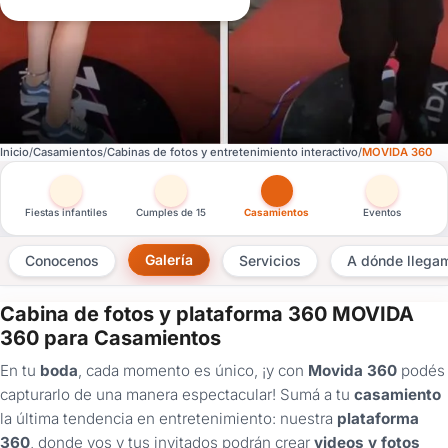
Inicio
Casamientos
Cabinas de fotos y entretenimiento interactivo
MOVIDA 360
Otras versiones de esta ficha por tipo de festejo
Fiestas infantiles
Cumples de 15
Casamientos
Eventos
Galería
Conocenos
Servicios
A dónde llega
Cabina de fotos y plataforma 360 MOVIDA
×
360 para Casamientos
Consultar
En tu
boda
, cada momento es único, ¡y con
Movida 360
podés
capturarlo de una manera espectacular! Sumá a tu
casamiento
¿Ya
la última tendencia en entretenimiento: nuestra
plataforma
tenés
360
, donde vos y tus invitados podrán crear
videos y fotos
cuenta?