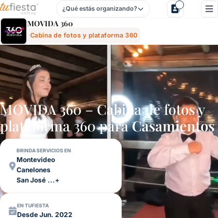
¿Qué estás organizando?
Movida 360 - Cabina De Fotos Y Plataforma 360 Para Fies
MOVIDA 360
Cabina de fotos y plataforma 360
MOVIDA 360 – Cabina de fotos y
plataforma 360 para
Casamientos
BRINDA SERVICIOS EN
Montevideo
Canelones
San José
...+
EN TUFIESTA
Desde Jun. 2022