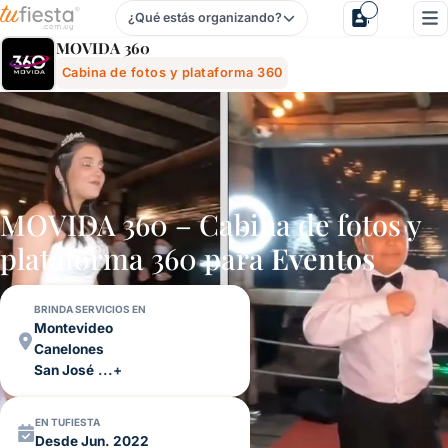
¿Qué estás organizando?
Movida 360 - Cabina De Fotos Y Plataforma 360 Para Fiest
MOVIDA 360
Cabina de fotos y plataforma 360
MOVIDA 360 – Cabina de fotos y
plataforma 360 para
Eventos
BRINDA SERVICIOS EN
Montevideo
Canelones
San José
...+
EN TUFIESTA
Desde Jun. 2022