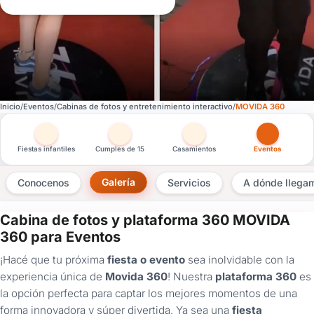
Inicio
Eventos
Cabinas de fotos y entretenimiento interactivo
MOVIDA 360
Otras versiones de esta ficha por tipo de festejo
Fiestas infantiles
Cumples de 15
Casamientos
Eventos
Galería
Conocenos
Servicios
A dónde llega
Cabina de fotos y plataforma 360 MOVIDA
×
360 para Eventos
Consultar
¡Hacé que tu próxima
fiesta o evento
sea inolvidable con la
experiencia única de
Movida 360
! Nuestra
plataforma 360
es
¿Ya
la opción perfecta para captar los mejores momentos de una
tenés
forma innovadora y súper divertida. Ya sea una
fiesta
cuenta?