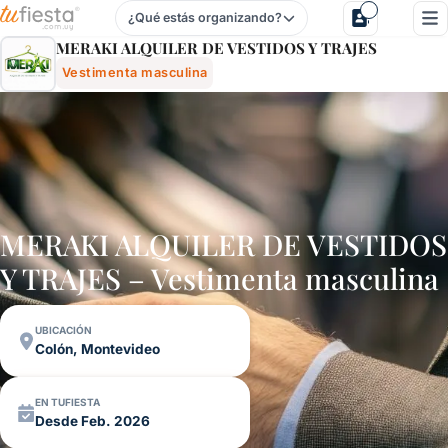
¿Qué estás organizando?
Meraki Alquiler De Vestidos Y Trajes - Vestimenta Masculi
MERAKI ALQUILER DE VESTIDOS Y TRAJES
Vestimenta masculina
MERAKI ALQUILER DE VESTIDOS
Y TRAJES – Vestimenta masculina
UBICACIÓN
Colón, Montevideo
EN TUFIESTA
Desde Feb. 2026