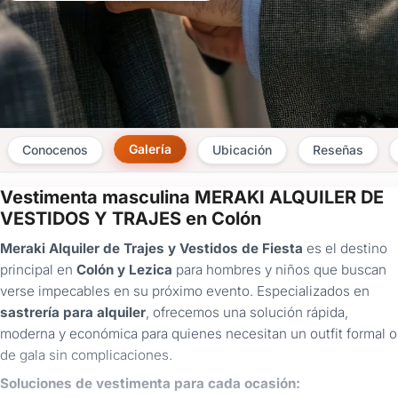
Galería
Conocenos
Ubicación
Reseñas
Vestimenta masculina MERAKI ALQUILER DE
×
VESTIDOS Y TRAJES en Colón
Consultar
Meraki Alquiler de Trajes y Vestidos de Fiesta
es el destino
principal en
Colón y Lezica
para hombres y niños que buscan
¿Ya
verse impecables en su próximo evento. Especializados en
tenés
sastrería para alquiler
, ofrecemos una solución rápida,
cuenta?
Iniciá
moderna y económica para quienes necesitan un outfit formal o
sesión
de gala sin complicaciones.
aquí
para
Soluciones de vestimenta para cada ocasión:
autocompletar