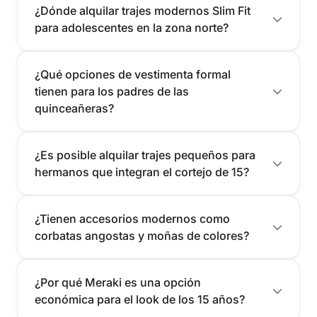
estado y acondicionadas. Al ser
prendas a estrenar
o
¿Dónde alquilar trajes modernos Slim Fit
cuidadosamente mantenidas, garantizamos una imagen de alta
para adolescentes en la zona norte?
calidad en cada alquiler.
Si buscás elegancia, rapidez y un servicio de confianza en
Montevideo, visitanos en Meraki. Resolvemos tu imagen para
¿Qué opciones de vestimenta formal
que luzcas impecable en ese día tan importante.
tienen para los padres de las
quinceañeras?
Contactanos hoy mismo por WhatsApp o completando el
formulario de contacto para recibir asesoramiento o agendar
una visita.
¿Es posible alquilar trajes pequeños para
hermanos que integran el cortejo de 15?
¿Tienen accesorios modernos como
corbatas angostas y moñas de colores?
¿Por qué Meraki es una opción
económica para el look de los 15 años?