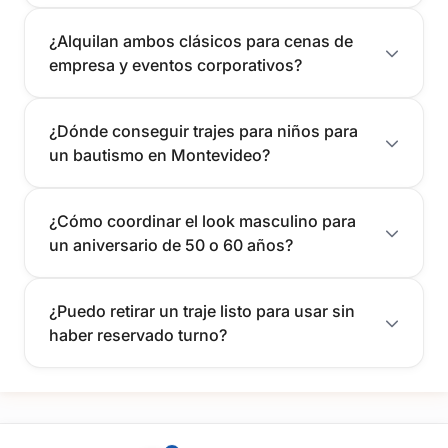
Si buscás elegancia, rapidez y un servicio de confianza en
Montevideo, visitanos en Meraki. Resolvemos tu imagen para
¿Alquilan ambos clásicos para cenas de
que luzcas impecable en ese día tan importante.
empresa y eventos corporativos?
Contactanos hoy mismo por WhatsApp o completando el
formulario de contacto para recibir asesoramiento o agendar
¿Dónde conseguir trajes para niños para
una visita.
un bautismo en Montevideo?
¿Cómo coordinar el look masculino para
un aniversario de 50 o 60 años?
¿Puedo retirar un traje listo para usar sin
haber reservado turno?