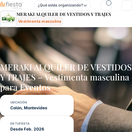
¿Qué estás organizando?
Meraki Alquiler De Vestidos Y Trajes - Vestimenta Masculin
MERAKI ALQUILER DE VESTIDOS Y TRAJES
Vestimenta masculina
MERAKI ALQUILER DE VESTIDOS
Y TRAJES – Vestimenta masculina
para
Eventos
UBICACIÓN
Colón, Montevideo
EN TUFIESTA
Desde Feb. 2026