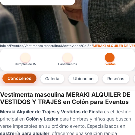
Inicio
Eventos
Vestimenta masculina
Montevideo
Colón
MERAKI ALQUILER DE VE
Otras versiones de esta ficha por tipo de festejo
Cumples de 15
Casamientos
Eventos
Conocenos
Galería
Ubicación
Reseñas
Vestimenta masculina MERAKI ALQUILER DE
×
VESTIDOS Y TRAJES en Colón para Eventos
Consultar
Meraki Alquiler de Trajes y Vestidos de Fiesta
es el destino
principal en
Colón y Lezica
para hombres y niños que buscan
¿Ya
verse impecables en su próximo evento. Especializados en
tenés
sastrería para alquiler
, ofrecemos una solución rápida,
cuenta?