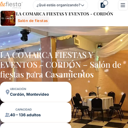
¿Qué estás organizando?
La Comarca Fiestas Y Eventos - CordÓn - Salón De Fiesta
LA COMARCA FIESTAS Y EVENTOS - CORDÓN
Salón de fiestas
LA COMARCA FIESTAS Y
EVENTOS - CORDÓN – Salón de
fiestas para
Casamientos
UBICACIÓN
Cordón, Montevideo
CAPACIDAD
40 – 136 adultos