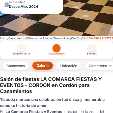
EN TUFIESTA
Desde Mar. 2024
Inicio
Casamientos
Salones de Fiestas
Montevideo
Cordón
LA COMARCA FIESTA
Otras versiones de esta ficha por tipo de festejo
Cumples de 15
Casamientos
Eventos
Galería
Conocenos
Ubicación
Característica
Salón de fiestas LA COMARCA FIESTAS Y
×
EVENTOS - CORDÓN en Cordón para
Casamientos
Consultar
Tu boda merece una celebración tan única y memorable
¿Ya
como tu historia de amor.
tenés
En
La Comarca Fiestas y Eventos
, ubicado en la zona del
cuenta?