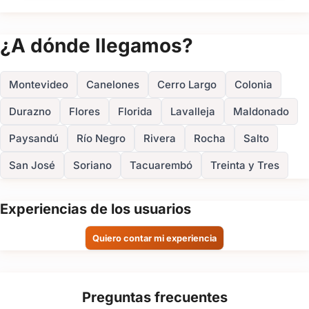
¿A dónde llegamos?
Montevideo
Canelones
Cerro Largo
Colonia
Durazno
Flores
Florida
Lavalleja
Maldonado
Paysandú
Río Negro
Rivera
Rocha
Salto
San José
Soriano
Tacuarembó
Treinta y Tres
Experiencias de los usuarios
Quiero contar mi experiencia
Preguntas frecuentes