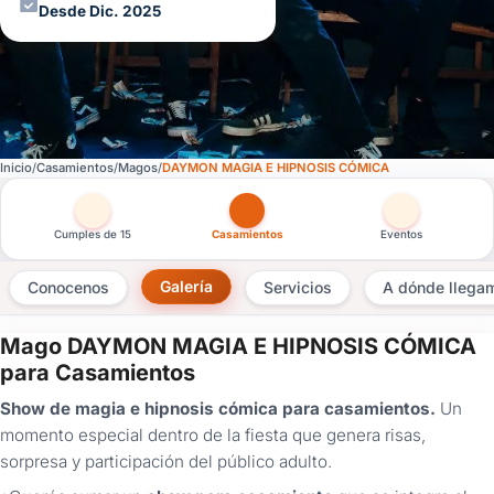
Desde Dic. 2025
Inicio
Casamientos
Magos
DAYMON MAGIA E HIPNOSIS CÓMICA
Otras versiones de esta ficha por tipo de festejo
Cumples de 15
Casamientos
Eventos
Galería
Conocenos
Servicios
A dónde llega
Mago DAYMON MAGIA E HIPNOSIS CÓMICA
×
para Casamientos
Consultar
Show de magia e hipnosis cómica para casamientos.
Un
momento especial dentro de la fiesta que genera risas,
¿Ya
sorpresa y participación del público adulto.
tenés
cuenta?