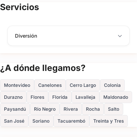
(+8)
Servicios
FOTOS
Diversión
¿A dónde llegamos?
Montevideo
Canelones
Cerro Largo
Colonia
Durazno
Flores
Florida
Lavalleja
Maldonado
Paysandú
Río Negro
Rivera
Rocha
Salto
San José
Soriano
Tacuarembó
Treinta y Tres