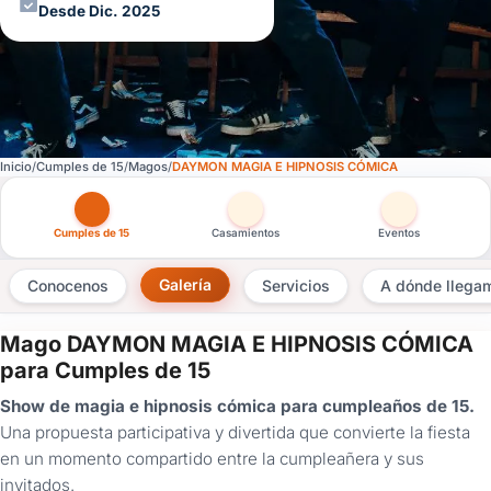
Desde Dic. 2025
Inicio
Cumples de 15
Magos
DAYMON MAGIA E HIPNOSIS CÓMICA
Otras versiones de esta ficha por tipo de festejo
Cumples de 15
Casamientos
Eventos
Galería
Conocenos
Servicios
A dónde llega
Mago DAYMON MAGIA E HIPNOSIS CÓMICA
×
para Cumples de 15
Consultar
Show de magia e hipnosis cómica para cumpleaños de 15.
Una propuesta participativa y divertida que convierte la fiesta
¿Ya
en un momento compartido entre la cumpleañera y sus
tenés
invitados.
cuenta?