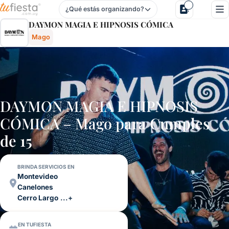
¿Qué estás organizando?
Daymon Magia E Hipnosis CÓmica - Mago Para Fiestas Y E
DAYMON MAGIA E HIPNOSIS CÓMICA
Mago
DAYMON MAGIA E HIPNOSIS
CÓMICA – Mago para
Cumples
de 15
BRINDA SERVICIOS EN
Montevideo
Canelones
Cerro Largo
...+
EN TUFIESTA