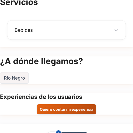
Servicios
de
Con Zeus Bartender, tu fiesta será un verdadero éxito.
evento
Fecha
Bebidas
del
evento
Personas
¿A dónde llegamos?
Detalle
Río Negro
del
evento
Experiencias de los usuarios
Quiero contar mi experiencia
Enviar consulta