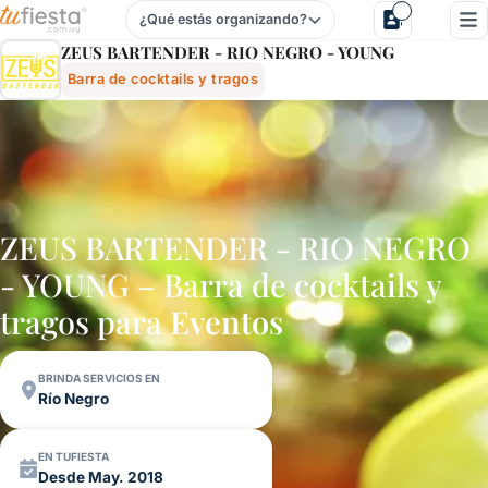
¿Qué estás organizando?
Zeus Bartender - Rio Negro - Young - Barra De Cocktails Y
ZEUS BARTENDER - RIO NEGRO - YOUNG
Barra de cocktails y tragos
ZEUS BARTENDER - RIO NEGRO
- YOUNG – Barra de cocktails y
tragos para
Eventos
BRINDA SERVICIOS EN
Río Negro
EN TUFIESTA
Desde May. 2018