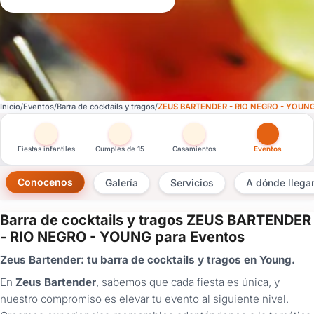
Inicio
Eventos
Barra de cocktails y tragos
ZEUS BARTENDER - RIO NEGRO - YOUN
Otras versiones de esta ficha por tipo de festejo
Fiestas infantiles
Cumples de 15
Casamientos
Eventos
Conocenos
Galería
Servicios
A dónde lleg
Barra de cocktails y tragos ZEUS BARTENDER
×
- RIO NEGRO - YOUNG para Eventos
Consultar
Zeus Bartender: tu barra de cocktails y tragos en Young.
En
Zeus Bartender
, sabemos que cada fiesta es única, y
¿Ya
tenés
nuestro compromiso es elevar tu evento al siguiente nivel.
cuenta?