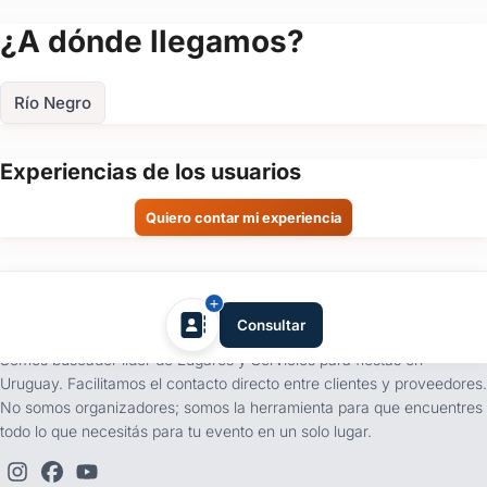
localidades cercanas como Mercedes, Rivera y Paysandú. Nos
de
adaptamos a tus necesidades para hacer de tu fiesta un evento
¿A dónde llegamos?
evento
especial.
Hacé que tu fiesta infantil sea inolvidable.
Completá el
Fecha
Río Negro
formulario de contacto y coordinemos los detalles para que
del
evento
todo salga perfecto.
Experiencias de los usuarios
Personas
Quiero contar mi experiencia
Detalle
del
evento
tufiesta.com.uy
Consultar
Somos buscador líder de Lugares y Servicios para fiestas en
Uruguay. Facilitamos el contacto directo entre clientes y proveedores.
No somos organizadores; somos la herramienta para que encuentres
todo lo que necesitás para tu evento en un solo lugar.
Enviar consulta