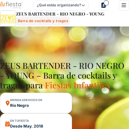
¿Qué estás organizando?
Zeus Bartender - Rio Negro - Young - Barra De Cocktails Y 
ZEUS BARTENDER - RIO NEGRO - YOUNG
Barra de cocktails y tragos
ZEUS BARTENDER - RIO NEGRO
- YOUNG – Barra de cocktails y
tragos para
Fiestas Infantiles
BRINDA SERVICIOS EN
Río Negro
EN TUFIESTA
Desde May. 2018