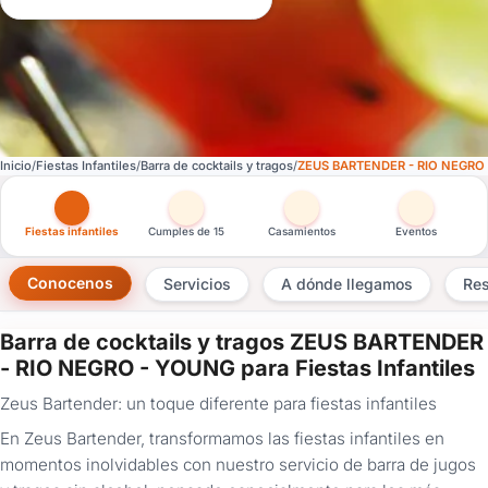
Inicio
Fiestas Infantiles
Barra de cocktails y tragos
ZEUS BARTENDER - RIO NEGRO
Otras versiones de esta ficha por tipo de festejo
Fiestas infantiles
Cumples de 15
Casamientos
Eventos
Conocenos
Servicios
A dónde llegamos
Re
Barra de cocktails y tragos ZEUS BARTENDER
×
- RIO NEGRO - YOUNG para Fiestas Infantiles
Consultar
Zeus Bartender: un toque diferente para fiestas infantiles
En Zeus Bartender, transformamos las fiestas infantiles en
¿Ya
tenés
momentos inolvidables con nuestro servicio de barra de jugos
cuenta?