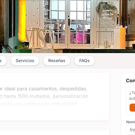
s
Servicios
Reseñas
FAQs
Con
r ideal para casamientos, despedidas,
¿Ya
 hasta 1500 invitados, personalización
au
anizá una celebración inolvidable!
Nom