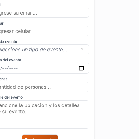
l
lar
 de evento
a del evento
onas
le del evento