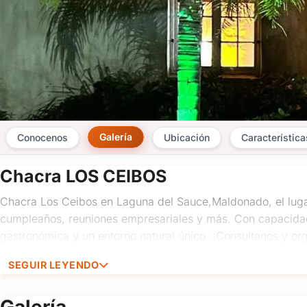
Galería
Conocenos
Ubicación
Característica
Chacra LOS CEIBOS
Chacra Los Ceibos en Laguna del Sauce,Maldonado, el luga
cumpleaños, reuniones empresariales y más. Con capacidad
gastronómica y un entorno natural único. ¡Consultanos y org
SEGUIR LEYENDO
Galería