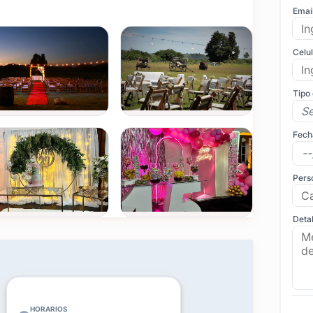
Emai
Celu
Tipo
Fech
Pers
Detal
Ver todas
(+22)
FOTOS
HORARIOS