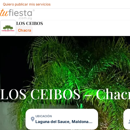
Quiero publicar mis servicios
Los Ceibos - Chacra En Laguna Del Sauce, Maldonado, Ur
LOS CEIBOS
Chacra
LOS CEIBOS – Chac
UBICACIÓN
Laguna del Sauce, Maldonado