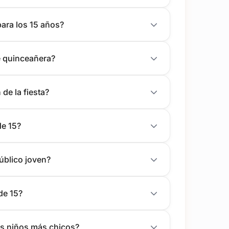
ara los 15 años?
e quinceañera?
de la fiesta?
e 15?
úblico joven?
de 15?
os niños más chicos?