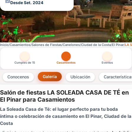
Desde Set. 2024
Inicio
Casamientos
Salones de Fiestas
Canelones
Ciudad de la Costa
El Pinar
LA 
Otras versiones de esta ficha por tipo de festejo
Cumples de 15
Casamientos
Eventos
Galería
Conocenos
Ubicación
Característica
Salón de fiestas LA SOLEADA CASA DE TÉ en
×
El Pinar para Casamientos
Consultar
La Soleada Casa de Té: el lugar perfecto para tu boda
íntima o celebración de casamiento en El Pinar, Ciudad de la
¿Ya
Costa
tenés
cuenta?