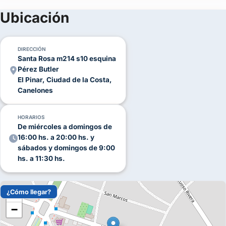
Por qué elegir La Soleada Casa de Té para tu boda
(+23)
Ubicación
Si estás buscando
salones para bodas en Ciudad de la Costa
FOTOS
que combinen elegancia, naturaleza, y la posibilidad de
personalizar cada detalle,
La Soleada Casa de Té
es el lugar
DIRECCIÓN
ideal. Aquí podrás vivir una experiencia inolvidable, ya sea en la
Santa Rosa m214 s10 esquina
intimidad de nuestro salón en invierno o en el esplendor de
Pérez Butler
El Pinar, Ciudad de la Costa,
nuestros jardines en verano.
Canelones
Contactanos hoy
para reservar tu fecha y comenzar a planificar
la boda de tus sueños. Completá el formulario o escribinos por
HORARIOS
WhatsApp.
De miércoles a domingos de
16:00 hs. a 20:00 hs. y
sábados y domingos de 9:00
hs. a 11:30 hs.
¿Cómo llegar?
+
−