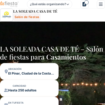
¿Qué estás organizando?
La Soleada Casa De TÉ - Salón De Fiestas En El Pinar, Ci
LA SOLEADA CASA DE TÉ
Salón de fiestas
LA SOLEADA CASA DE TÉ – Salón
de fiestas para
Casamientos
UBICACIÓN
El Pinar, Ciudad de la Costa, Canelones
CAPACIDAD
Hasta 250 adultos
EN TUFIESTA