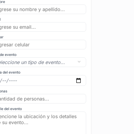
bre
l
lar
 de evento
a del evento
onas
le del evento