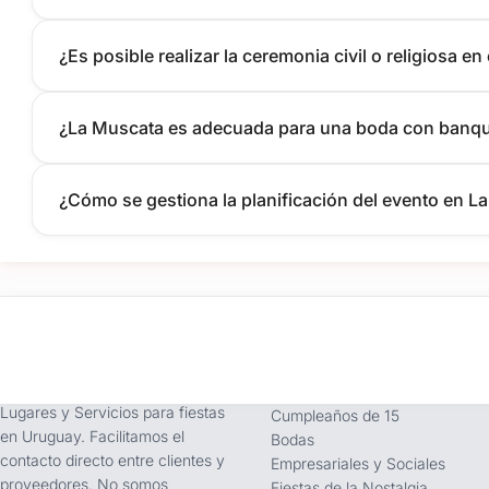
¿Es posible realizar la ceremonia civil o religiosa en 
¿La Muscata es adecuada para una boda con banqu
¿Cómo se gestiona la planificación del evento en L
tufiesta.com.uy
Tipos de Festejos
Somos buscador líder de
Fiestas Infantiles
Lugares y Servicios para fiestas
Cumpleaños de 15
en Uruguay. Facilitamos el
Bodas
contacto directo entre clientes y
Empresariales y Sociales
proveedores. No somos
Fiestas de la Nostalgia