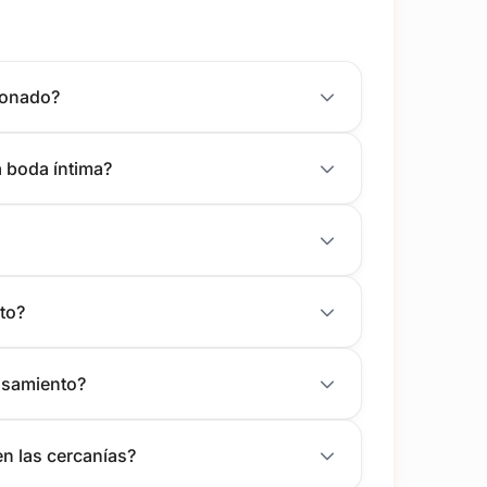
donado?
a boda íntima?
to?
casamiento?
n las cercanías?