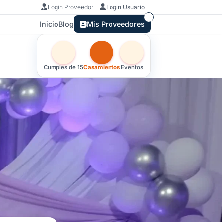
Login Proveedor
Login Usuario
Inicio
Blog
Mis Proveedores
Otras versiones de esta ficha por tipo de festejo
Cumples de 15
Casamientos
Eventos