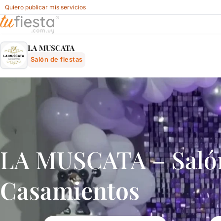
Quiero publicar mis servicios
La Muscata - Salón De Fiestas En Ciudad De Maldonado, 
LA MUSCATA
Salón de fiestas
LA MUSCATA – Salón 
Casamientos