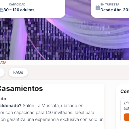
CAPACIDAD
EN TUFIESTA
30 – 120 adultos
Desde Abr. 20
CATA
FAQs
Casamientos
Con
ado
¿Ya
Maldonado?
Salón La Muscata, ubicado en
au
r con capacidad para 140 invitados. Ideal para
ón garantiza una experiencia exclusiva con solo un