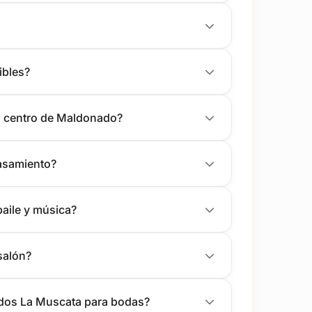
ibles?
l centro de Maldonado?
casamiento?
baile y música?
salón?
gados La Muscata para bodas?