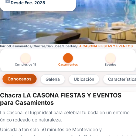
Desde Ene. 2025
Inicio
Casamientos
Chacras
San José
Libertad
LA CASONA FIESTAS Y EVENTOS
Otras versiones de esta ficha por tipo de festejo
Cumples de 15
Casamientos
Eventos
Conocenos
Galería
Ubicación
Característic
Chacra LA CASONA FIESTAS Y EVENTOS
×
para Casamientos
Consultar
La Casona: el lugar ideal para celebrar tu boda en un entorno
único rodeado de naturaleza.
¿Ya
tenés
Ubicada a tan solo 50 minutos de Montevideo y
cuenta?