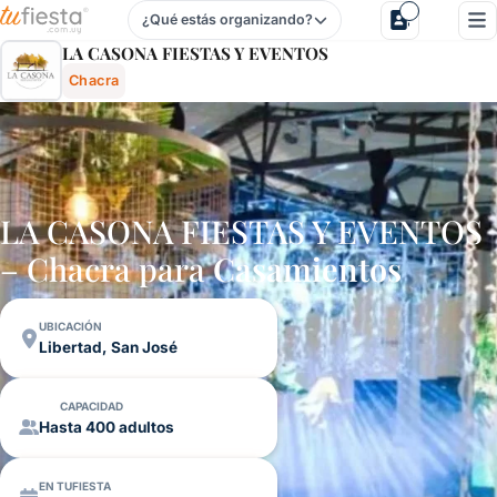
¿Qué estás organizando?
La Casona Fiestas Y Eventos - Chacra En Libertad, San Jo
LA CASONA FIESTAS Y EVENTOS
Chacra
LA CASONA FIESTAS Y EVENTOS
– Chacra para
Casamientos
UBICACIÓN
Libertad, San José
CAPACIDAD
Hasta 400 adultos
EN TUFIESTA