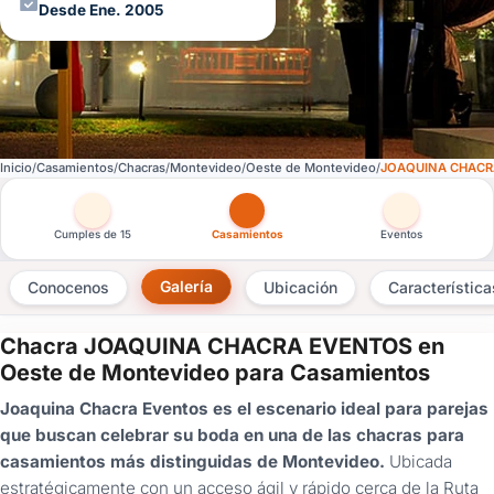
Desde Ene. 2005
Inicio
Casamientos
Chacras
Montevideo
Oeste de Montevideo
JOAQUINA CHACR
Otras versiones de esta ficha por tipo de festejo
Cumples de 15
Casamientos
Eventos
Galería
Conocenos
Ubicación
Característica
Chacra JOAQUINA CHACRA EVENTOS en
×
Oeste de Montevideo para Casamientos
Consultar
Joaquina Chacra Eventos es el escenario ideal para parejas
que buscan celebrar su boda en una de las chacras para
¿Ya
casamientos más distinguidas de Montevideo.
Ubicada
tenés
estratégicamente con un acceso ágil y rápido cerca de la Ruta
cuenta?