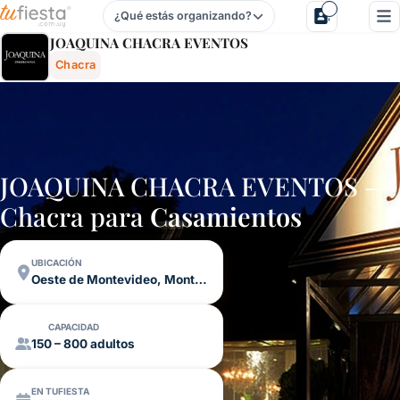
¿Qué estás organizando?
Joaquina Chacra Eventos - Chacra En Oeste De Montevide
JOAQUINA CHACRA EVENTOS
Chacra
JOAQUINA CHACRA EVENTOS –
Chacra para
Casamientos
UBICACIÓN
Oeste de Montevideo, Montevideo
CAPACIDAD
150 – 800 adultos
EN TUFIESTA