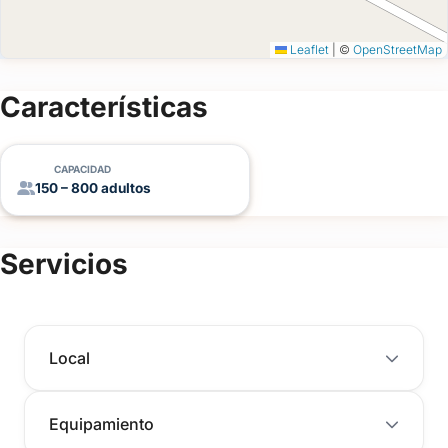
un presupuesto adaptado a tu estilo con Joaquina Chacra
Eventos.
Leaflet
|
©
OpenStreetMap
Características
CAPACIDAD
150 – 800 adultos
Servicios
Local
Equipamiento