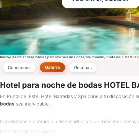
Inicio
Casamientos
Hoteles para Noches de Bodas
Maldonado
Punta del Este
HOT
Galería
Conocenos
Reseñas
Hotel para noche de bodas HOTEL 
En Punta del Este, Hotel Barradas y Spa pone a tu disposición s
bodas
sea inolvidable.
Comenzarán su primer día de casados con un romántico desayun
Hotel Barradas te espera!