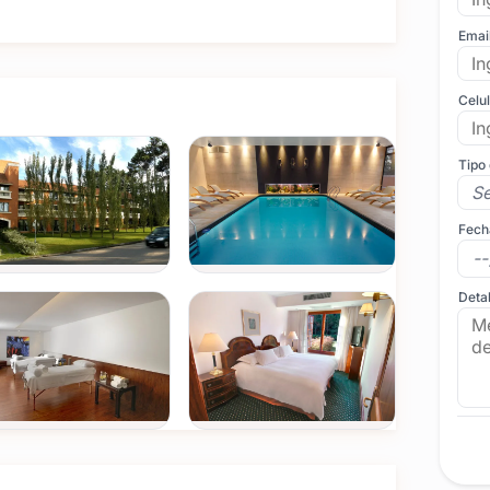
Emai
Celu
Tipo
Fech
Detal
Ver todas
(+5)
FOTOS