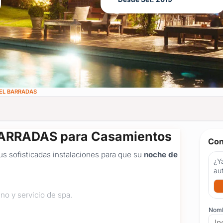
EL BARRADAS
BARRADAS para Casamientos
Con
us sofisticadas instalaciones para que su
noche de
¿Ya
au
o y servicio de spa.
Nom