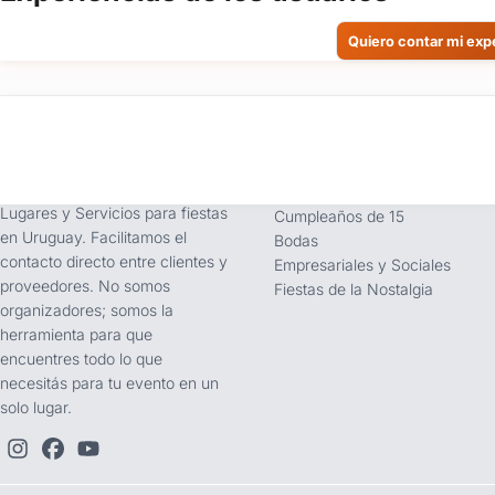
Quiero contar mi exp
tufiesta.com.uy
Tipos de Festejos
Somos buscador líder de
Fiestas Infantiles
Lugares y Servicios para fiestas
Cumpleaños de 15
en Uruguay. Facilitamos el
Bodas
contacto directo entre clientes y
Empresariales y Sociales
proveedores. No somos
Fiestas de la Nostalgia
organizadores; somos la
herramienta para que
encuentres todo lo que
necesitás para tu evento en un
solo lugar.