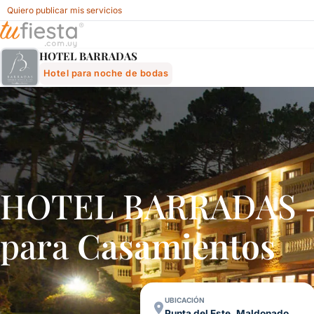
Quiero publicar mis servicios
Hotel Barradas - Hotel Para Noche De Bodas En Punta Del 
HOTEL BARRADAS
Hotel para noche de bodas
HOTEL BARRADAS – 
para
Casamientos
UBICACIÓN
Punta del Este, Maldonado