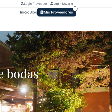
Login Proveedor
Login Usuario
Inicio
Blog
Mis Proveedores
e bodas