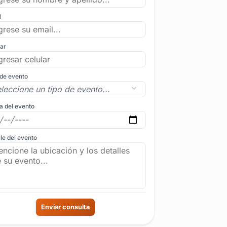
l
lar
 de evento
a del evento
le del evento
Enviar consulta