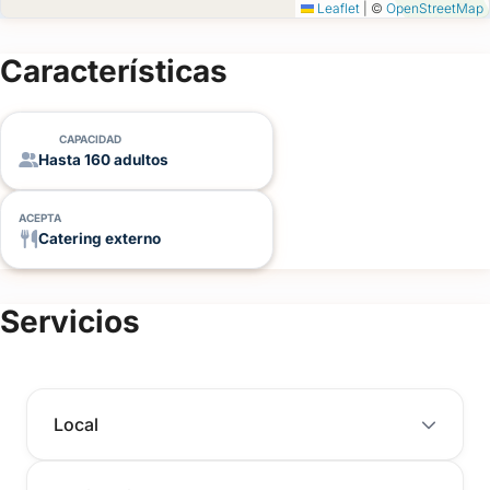
Leaflet
|
©
OpenStreetMap
personalizado y empezar a planificar tu fiesta en Chacra La
Violeta.
Características
CAPACIDAD
Hasta 160 adultos
ACEPTA
Catering externo
Servicios
Local