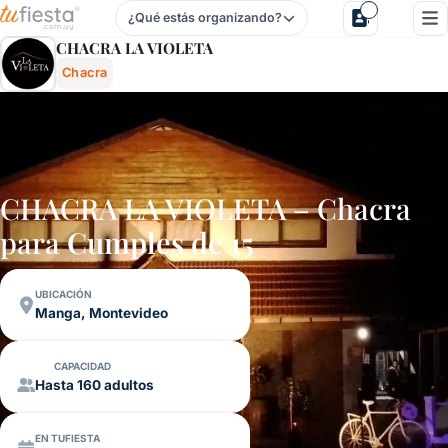
¿Qué estás organizando?
Chacra La Violeta - Chacra En Manga, Montevideo, Urugua
CHACRA LA VIOLETA
Chacra
CHACRA LA VIOLETA – Chacra
para
Cumples de 15
UBICACIÓN
Manga, Montevideo
CAPACIDAD
Hasta 160 adultos
EN TUFIESTA