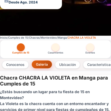
Desde Ago. 2024
Inicio
Cumples de 15
Chacras
Montevideo
Manga
CHACRA LA VIOLETA
Otras versiones de esta ficha por tipo de festejo
Cumples de 15
Casamientos
Eventos
Galería
Conocenos
Ubicación
Característica
Chacra CHACRA LA VIOLETA en Manga para
×
Cumples de 15
Consultar
¿Estás buscando un lugar para tu fiesta de 15 en
Montevideo?
¿Ya
La Violeta es la chacra cuenta con un entorno encantador y
tenés
servicios de primer nivel para fiestas de cumpleaños de 15.
cuenta?