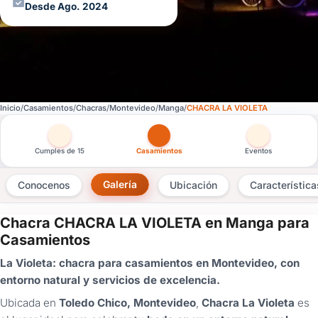
Desde Ago. 2024
Inicio
Casamientos
Chacras
Montevideo
Manga
CHACRA LA VIOLETA
Otras versiones de esta ficha por tipo de festejo
Cumples de 15
Casamientos
Eventos
Galería
Conocenos
Ubicación
Característica
Chacra CHACRA LA VIOLETA en Manga para
×
Casamientos
Consultar
La Violeta: chacra para casamientos en Montevideo, con
entorno natural y servicios de excelencia.
¿Ya
tenés
Ubicada en
Toledo Chico, Montevideo
,
Chacra La Violeta
es
cuenta?