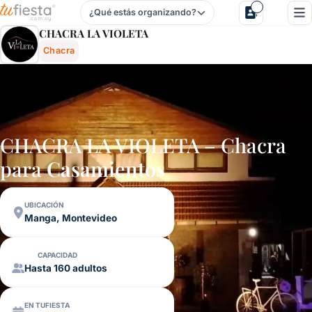
¿Qué estás organizando?
Chacra La Violeta - Chacra En Manga, Montevideo, Urugua
CHACRA LA VIOLETA
Chacra
CHACRA LA VIOLETA – Chacra
para
Casamientos
UBICACIÓN
Manga, Montevideo
CAPACIDAD
Hasta 160 adultos
EN TUFIESTA