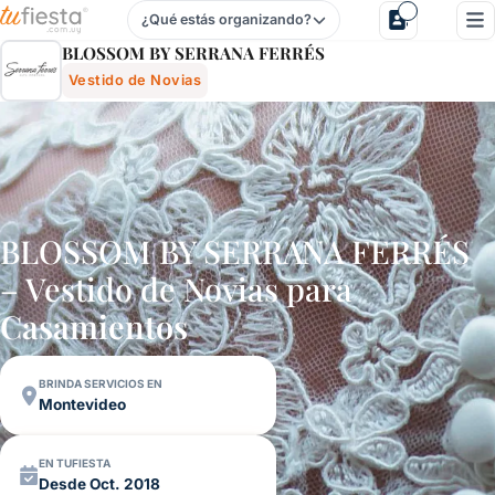
¿Qué estás organizando?
Blossom By Serrana FerrÉs - Vestido De Novias Para Casa
BLOSSOM BY SERRANA FERRÉS
Vestido de Novias
BLOSSOM BY SERRANA FERRÉS
– Vestido de Novias para
Casamientos
BRINDA SERVICIOS EN
Montevideo
EN TUFIESTA
Desde Oct. 2018