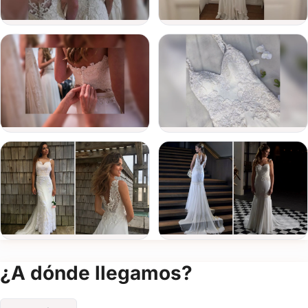
Fecha
del
evento
Detalle
del
evento
Enviar consulta
Ver todas
(+3)
¿A dónde llegamos?
FOTOS