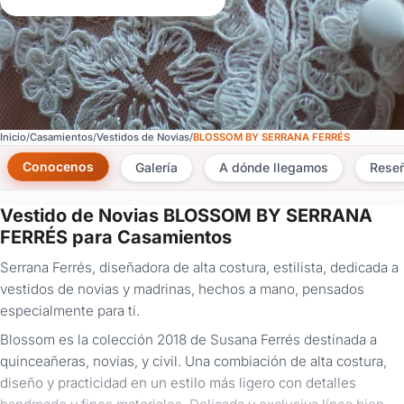
Inicio
Casamientos
Vestidos de Novias
BLOSSOM BY SERRANA FERRÉS
Conocenos
Galería
A dónde llegamos
Rese
Vestido de Novias BLOSSOM BY SERRANA
×
FERRÉS para Casamientos
Consultar
Serrana Ferrés, diseñadora de alta costura, estilista, dedicada a
vestidos de novias y madrinas, hechos a mano, pensados
¿Ya
especialmente para ti.
tenés
cuenta?
Blossom es la colección 2018 de Susana Ferrés destinada a
Iniciá
quinceañeras, novias, y civil. Una combiación de alta costura,
sesión
diseño y practicidad en un estilo más ligero con detalles
aquí
para