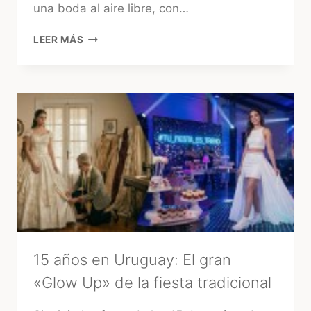
una boda al aire libre, con…
CHACRAS
LEER MÁS
PARA
CASAMIENTOS
EN
URUGUAY:
CÓMO
ELEGIR
LA
MEJOR
OPCIÓN
15 años en Uruguay: El gran
«Glow Up» de la fiesta tradicional