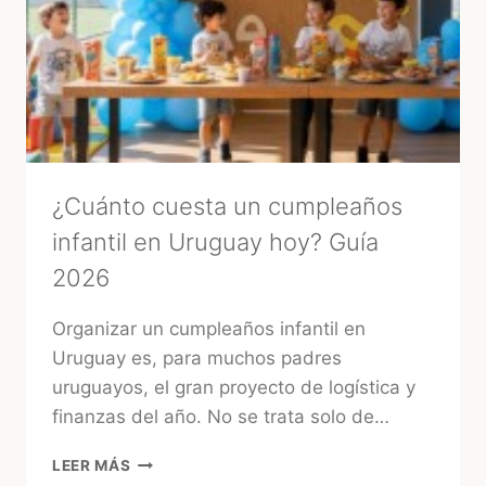
MÁGICOS
PARA
ATRAER
BUENA
ENERGÍA
ANTES
DE
TU
BODA
¿Cuánto cuesta un cumpleaños
infantil en Uruguay hoy? Guía
2026
Organizar un cumpleaños infantil en
Uruguay es, para muchos padres
uruguayos, el gran proyecto de logística y
finanzas del año. No se trata solo de…
¿CUÁNTO
LEER MÁS
CUESTA