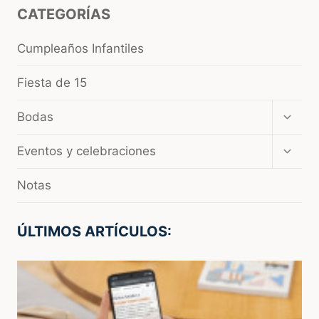
CATEGORÍAS
Cumpleaños Infantiles
Fiesta de 15
Amplia
Bodas
el
menú
Amplia
Eventos y celebraciones
hijo
el
menú
Notas
hijo
ÚLTIMOS ARTÍCULOS: