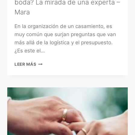
boda? La mirada de una experta –
Mara
En la organización de un casamiento, es
muy común que surjan preguntas que van
más allá de la logística y el presupuesto.
¿Es este el…
¿CONSULTAR
LEER MÁS
EL
TAROT
ANTES
DE
LA
BODA?
LA
MIRADA
DE
UNA
EXPERTA