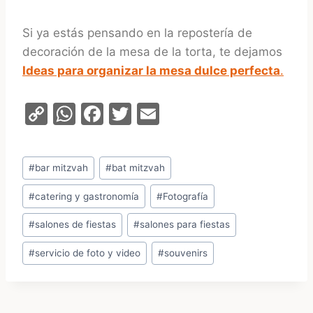
Si ya estás pensando en la repostería de
decoración de la mesa de la torta, te dejamos
Ideas para organizar la mesa dulce perfecta
.
C
W
F
T
E
o
h
a
w
m
p
at
c
itt
ai
Etiquetas
#
bar mitzvah
#
bat mitzvah
y
s
e
er
l
de
Li
A
b
#
catering y gastronomía
#
Fotografía
la
entrada:
n
p
o
#
salones de fiestas
#
salones para fiestas
k
p
o
#
servicio de foto y video
#
souvenirs
k