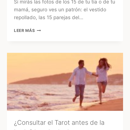
Si mirás las fotos de los 15 de tu tía o de tu
mamá, seguro ves un patrón: el vestido
repollado, las 15 parejas del…
15
LEER MÁS
AÑOS
EN
URUGUAY:
EL
GRAN
«GLOW
UP»
DE
LA
FIESTA
TRADICIONAL
¿Consultar el Tarot antes de la