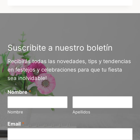
UN
CUMPLEAÑOS
INFANTIL
EN
URUGUAY
HOY?
GUÍA
Suscribite a nuestro boletín
2026
Recibirás todas las novedades, tips y tendencias
en festejos y celebraciones para que tu fiesta
sea inolvidable!
Nombre
*
Nombre
Apellidos
Email
*