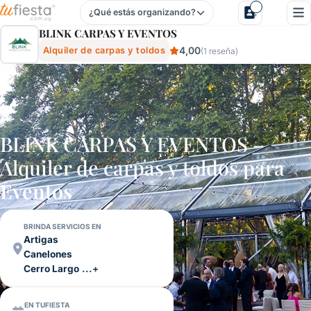
¿Qué estás organizando?
Blink Carpas Y Eventos - Alquiler De Carpas Y Toldos Para
BLINK CARPAS Y EVENTOS
4,00
Alquiler de carpas y toldos
(1 reseña)
BLINK CARPAS Y EVENTOS –
Alquiler de carpas y toldos para
Eventos
BRINDA SERVICIOS EN
Artigas
Canelones
Cerro Largo
...+
EN TUFIESTA