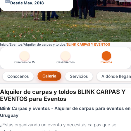
Desde May. 2018
Inicio
Eventos
Alquiler de carpas y toldos
BLINK CARPAS Y EVENTOS
Otras versiones de esta ficha por tipo de festejo
Cumples de 15
Casamientos
Eventos
Galería
Conocenos
Servicios
A dónde llega
Alquiler de carpas y toldos BLINK CARPAS Y
×
EVENTOS para Eventos
Consultar
Blink Carpas y Eventos
-
Alquiler de carpas para eventos en
Uruguay
¿Ya
tenés
¿Estás organizando un evento y necesitás carpas que se
cuenta?