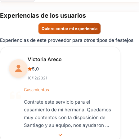
Experiencias de los usuarios
Quiero contar mi experiencia
Experiencias de este proveedor para otros tipos de festejos
Reseña de usuario.
Victoria Areco
5,0
10/12/2021
Casamientos
Contrate este servicio para el
casamiento de mi hermana. Quedamos
muy contentos con la disposición de
Santiago y su equipo, nos ayudaron en
todo lo q pedimos!