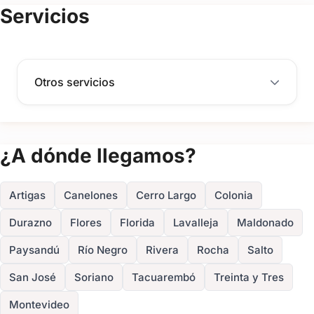
(+21)
Servicios
FOTOS
Otros servicios
¿A dónde llegamos?
Artigas
Canelones
Cerro Largo
Colonia
Durazno
Flores
Florida
Lavalleja
Maldonado
Paysandú
Río Negro
Rivera
Rocha
Salto
San José
Soriano
Tacuarembó
Treinta y Tres
Montevideo