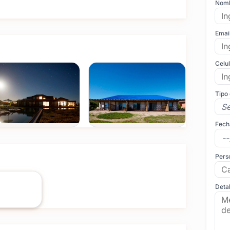
Nom
Emai
Celu
Tipo
Fech
Pers
Detal