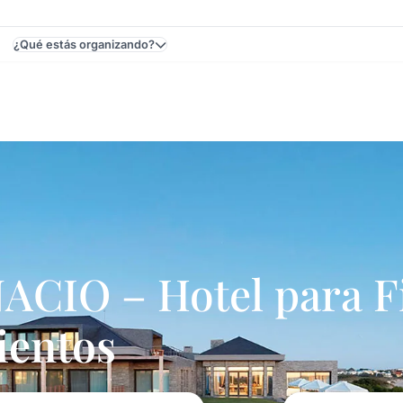
¿Qué estás organizando?
José Ignacio, Maldonado, Uruguay - Casamientos
CIO – Hotel para Fi
ientos