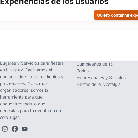
Experiencias de los usuarios
Quiero contar mi exp
tufiesta.com.uy
Tipos de Festejos
Somos buscador líder de
Fiestas Infantiles
Lugares y Servicios para fiestas
Cumpleaños de 15
en Uruguay. Facilitamos el
Bodas
contacto directo entre clientes y
Empresariales y Sociales
proveedores. No somos
Fiestas de la Nostalgia
organizadores; somos la
herramienta para que
encuentres todo lo que
necesitás para tu evento en un
solo lugar.