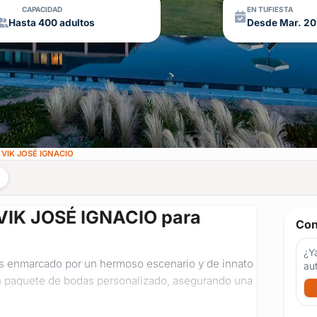
CAPACIDAD
EN TUFIESTA
Hasta 400 adultos
Desde Mar. 2
 VIK JOSÉ IGNACIO
 VIK JOSÉ IGNACIO para
Con
¿Ya
das enmarcado por un hermoso escenario y de innato
au
 un paquete de bodas personalizado, asegurando una