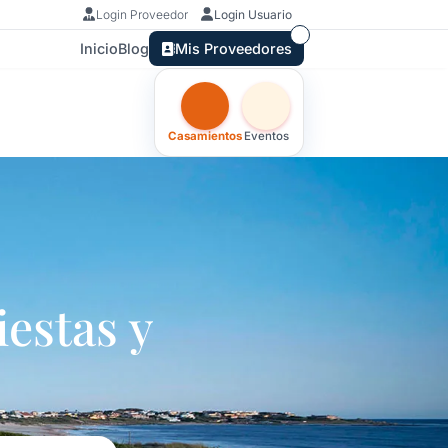
Login Proveedor
Login Usuario
Inicio
Blog
Mis Proveedores
Otras versiones de esta ficha por tipo
Casamientos
Eventos
estas y