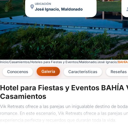
UBICACIÓN
José Ignacio, Maldonado
Inicio
Casamientos
Hoteles para Fiestas y Eventos
Maldonado
José Ignacio
BAHÍA
Galería
Conocenos
Características
Reseñas
Hotel para Fiestas y Eventos BAHÍA
Casamientos
Vik Retreats ofrece a las parejas un inigualable destino de bo
romance. En este escenario, Vik Retreats ofrece a las parejas
experiencia perfecta y recuerdos que durarán toda la vida.