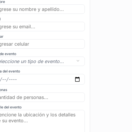
bre
l
lar
 de evento
a del evento
onas
le del evento