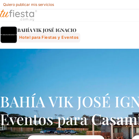
Quiero publicar mis servicios
BahÍa Vik JosÉ Ignacio - Hotel Para Fiestas Y Eventos En 
BAHÍA VIK JOSÉ IGNACIO
Hotel para Fiestas y Eventos
BAHÍA VIK JOSÉ IGNA
Eventos para
Casam