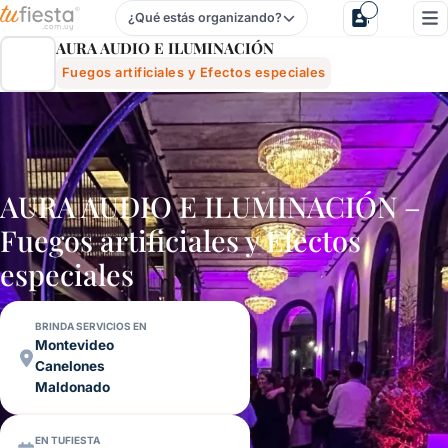
¿Qué estás organizando?
Aura Audio E IluminaciÓn - Fuegos Artificiales Y Efectos E
AURA AUDIO E ILUMINACIÓN
Fuegos artificiales y Efectos especiales
AURA AUDIO E ILUMINACIÓN –
Fuegos artificiales y Efectos
especiales
BRINDA SERVICIOS EN
Montevideo
Canelones
Maldonado
EN TUFIESTA