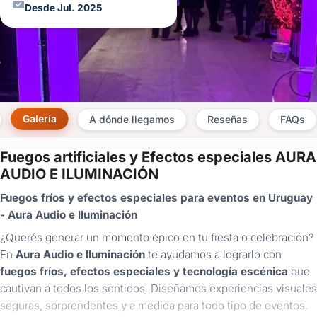
Desde Jul. 2025
Galería
A dónde llegamos
Reseñas
FAQs
Fuegos artificiales y Efectos especiales AURA
×
AUDIO E ILUMINACIÓN
Consultar
Fuegos fríos y efectos especiales para eventos en Uruguay
- Aura Audio e Iluminación
¿Ya
tenés
¿Querés generar un momento épico en tu fiesta o celebración?
cuenta?
En
Aura Audio e Iluminación
te ayudamos a lograrlo con
Iniciá
fuegos fríos, efectos especiales y tecnología escénica
que
sesión
cautivan a todos los sentidos. Diseñamos experiencias visuales
aquí
para
seguras, sorprendentes y a medida para todo tipo de eventos.
autocompletar