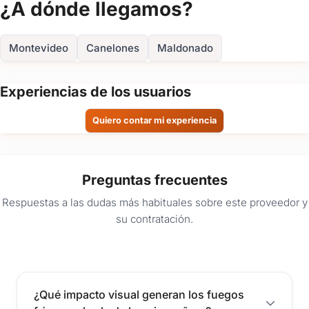
¿A dónde llegamos?
cierre perfecto para un evento que querés que todos
FOTOS
recuerden.
Consultanos hoy y reservá un show visual a la altura de tu
Montevideo
Canelones
Maldonado
fiesta con Aura Audio e Iluminación.
Experiencias de los usuarios
Quiero contar mi experiencia
Preguntas frecuentes
Respuestas a las dudas más habituales sobre este proveedor y
su contratación.
¿Qué impacto visual generan los fuegos