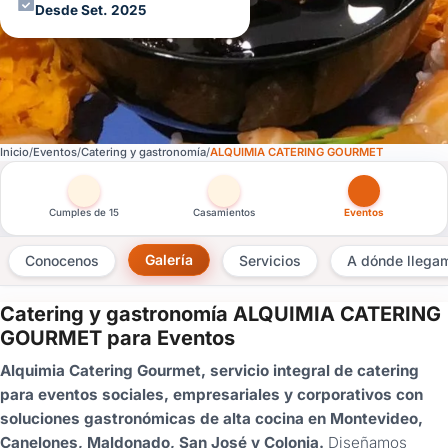
Desde Set. 2025
Inicio
Eventos
Catering y gastronomía
ALQUIMIA CATERING GOURMET
Otras versiones de esta ficha por tipo de festejo
Cumples de 15
Casamientos
Eventos
Galería
Conocenos
Servicios
A dónde llega
Catering y gastronomía ALQUIMIA CATERING
×
GOURMET para Eventos
Consultar
Alquimia Catering Gourmet, servicio integral de catering
para eventos sociales, empresariales y corporativos con
¿Ya
soluciones gastronómicas de alta cocina en Montevideo,
tenés
Canelones, Maldonado, San José y Colonia.
Diseñamos
cuenta?