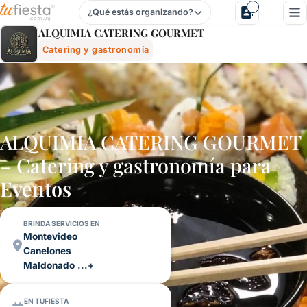
¿Qué estás organizando?
Alquimia Catering Gourmet - Catering Y Gastronomía Para F
ALQUIMIA CATERING GOURMET
Catering y gastronomía
ALQUIMIA CATERING GOURMET
– Catering y gastronomía para
Eventos
BRINDA SERVICIOS EN
Montevideo
Canelones
Maldonado
...+
EN TUFIESTA