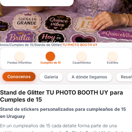
Inicio
Cumples de 15
Stands de Glitter
TU PHOTO BOOTH UY
Otras versiones de esta ficha por tipo de festejo
Fiestas infantiles
Cumples de 15
Casamientos
Eventos
Conocenos
Galería
A dónde llegamos
Rese
Stand de Glitter TU PHOTO BOOTH UY para
×
Cumples de 15
Consultar
Stand de stickers personalizados para cumpleaños de 15
en Uruguay
¿Ya
tenés
En un cumpleaños de 15 cada detalle forma parte de una
cuenta?