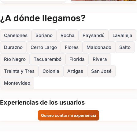
Ver todas
(+3)
¿A dónde llegamos?
FOTOS
Canelones
Soriano
Rocha
Paysandú
Lavalleja
Durazno
Cerro Largo
Flores
Maldonado
Salto
Río Negro
Tacuarembó
Florida
Rivera
Treinta y Tres
Colonia
Artigas
San José
Montevideo
Experiencias de los usuarios
Quiero contar mi experiencia