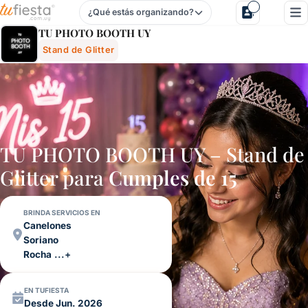
¿Qué estás organizando?
Tu Photo Booth Uy - Stand De Glitter Para Fiestas Y Event
TU PHOTO BOOTH UY
Stand de Glitter
TU PHOTO BOOTH UY – Stand de
Glitter para
Cumples de 15
BRINDA SERVICIOS EN
Canelones
Soriano
Rocha
...+
EN TUFIESTA
Desde Jun. 2026