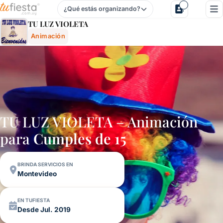
¿Qué estás organizando?
Tu Luz Violeta - Animación Para Fiestas Y Eventos En Uru
TU LUZ VIOLETA
Animación
TU LUZ VIOLETA – Animación
para
Cumples de 15
BRINDA SERVICIOS EN
Montevideo
EN TUFIESTA
Desde Jul. 2019