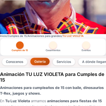
Inicio
Cumples de 15
Animaciones para grandes
TU LUZ VIOLETA
Otras versiones de esta ficha por tipo de festejo
Cumples de 15
Casamientos
Eventos
Galería
Conocenos
Servicios
A dónde llega
Animación TU LUZ VIOLETA para Cumples de
×
15
Consultar
Animaciones para cumpleaños de 15 con baile, dinosaurios
T-Rex, juegos y shows.
¿Ya
tenés
En
Tu Luz Violeta
armamos
animaciones para fiestas de 15
cuenta?