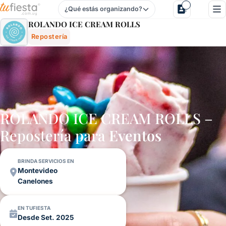
¿Qué estás organizando?
Rolando Ice Cream Rolls - Repostería Para Fiestas Y Evento
ROLANDO ICE CREAM ROLLS
Repostería
ROLANDO ICE CREAM ROLLS –
Repostería para
Eventos
BRINDA SERVICIOS EN
Montevideo
Canelones
EN TUFIESTA
Desde Set. 2025