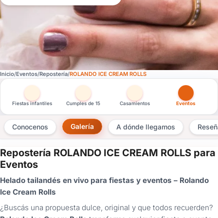
Inicio
Eventos
Repostería
ROLANDO ICE CREAM ROLLS
Otras versiones de esta ficha por tipo de festejo
Fiestas infantiles
Cumples de 15
Casamientos
Eventos
Galería
Conocenos
A dónde llegamos
Reseñ
Repostería ROLANDO ICE CREAM ROLLS para
×
Eventos
Consultar
Helado tailandés en vivo para fiestas y eventos – Rolando
Ice Cream Rolls
¿Ya
tenés
¿Buscás una propuesta dulce, original y que todos recuerden?
cuenta?