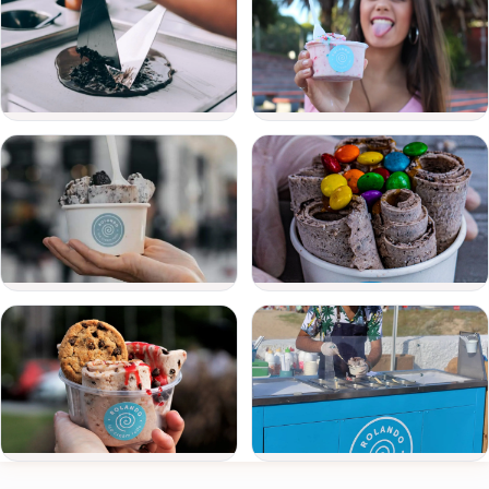
de
evento
Fecha
del
evento
Personas
Detalle
del
evento
Ver todas
Enviar consulta