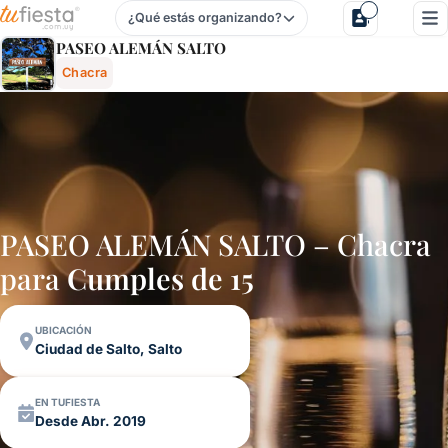
¿Qué estás organizando?
Paseo AlemÁn Salto - Chacra En Ciudad De Salto, Salto, U
PASEO ALEMÁN SALTO
Chacra
PASEO ALEMÁN SALTO – Chacra
para
Cumples de 15
UBICACIÓN
Ciudad de Salto, Salto
EN TUFIESTA
Desde Abr. 2019