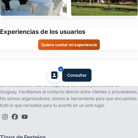
de
evento
Fecha
Experiencias de los usuarios
del
evento
Quiero contar mi experiencia
Personas
tufiesta.com.uy
Consultar
Detalle
del
Somos buscador líder de Lugares y Servicios para fiestas en
evento
Uruguay. Facilitamos el contacto directo entre clientes y proveedores.
No somos organizadores; somos la herramienta para que encuentres
todo lo que necesitás para tu evento en un solo lugar.
Enviar consulta
Tipos de Festejos