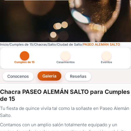
Inicio
Cumples de 15
Chacras
Salto
Ciudad de Salto
PASEO ALEMÁN SALTO
Otras versiones de esta ficha por tipo de festejo
Cumples de 15
Casamientos
Eventos
Galería
Conocenos
Reseñas
Chacra PASEO ALEMÁN SALTO para Cumples
×
de 15
Consultar
Tu fiesta de quince vivila tal como la soñaste en Paseo Alemán
Salto.
¿Ya
tenés
Contamos con un amplio salón totalmente equipado y un
cuenta?