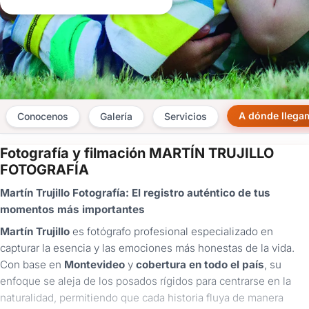
A dónde llega
Conocenos
Galería
Servicios
Fotografía y filmación MARTÍN TRUJILLO
×
FOTOGRAFÍA
Consultar
Martín Trujillo Fotografía: El registro auténtico de tus
momentos más importantes
¿Ya
tenés
Martín Trujillo
es fotógrafo profesional especializado en
cuenta?
capturar la esencia y las emociones más honestas de la vida.
Iniciá
Con base en
Montevideo
y
cobertura en todo el país
, su
sesión
enfoque se aleja de los posados rígidos para centrarse en la
aquí
para
naturalidad, permitiendo que cada historia fluya de manera
autocompletar