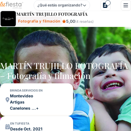
¿Qué estás organizando?
MartÍn Trujillo FotografÍa - Fotografía Y Filmación Para Fie
MARTÍN TRUJILLO FOTOGRAFÍA
5,00
Fotografía y filmación
(4 reseñas)
MARTÍN TRUJILLO FOTOGRAFÍA
– Fotografía y filmación
BRINDA SERVICIOS EN
Montevideo
Artigas
Canelones
...+
EN TUFIESTA
Desde Oct. 2021