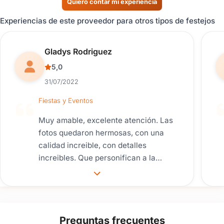
Quiero contar mi experiencia
Experiencias de este proveedor para otros tipos de festejos
Reseña de usuario.
Gladys Rodriguez
5,0
31/07/2022
Fiestas y Eventos
Muy amable, excelente atención. Las
fotos quedaron hermosas, con una
calidad increible, con detalles
increibles. Que personifican a la
perfecion tanto a nosotros como a los
invitados. Super recomendado por
nosotros.
Preguntas frecuentes