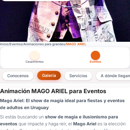
Inicio
Eventos
Animaciones para grandes
MAGO ARIEL
Otras versiones de esta ficha por tipo de festejo
Casamientos
Eventos
Galería
Conocenos
Servicios
A dónde llega
Animación MAGO ARIEL para Eventos
×
Mago Ariel: El show de magia ideal para fiestas y eventos
Consultar
de adultos en Uruguay
Si estás buscando un
show de magia e ilusionismo para
¿Ya
tenés
eventos
que impacte y haga reír, el
Mago Ariel
es la elección
cuenta?