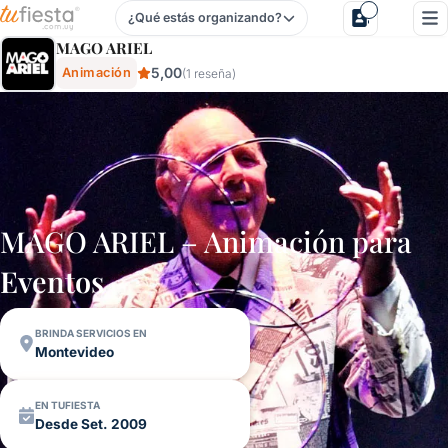
¿Qué estás organizando?
Mago Ariel - Animación Para Casamientos Y Fiestas Y Even
MAGO ARIEL
5,00
Animación
(1 reseña)
MAGO ARIEL – Animación para
Eventos
BRINDA SERVICIOS EN
Montevideo
EN TUFIESTA
Desde Set. 2009