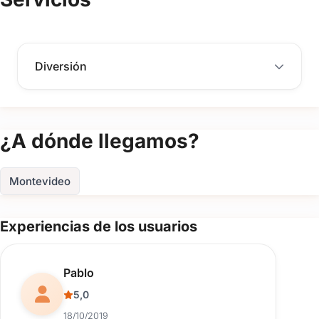
contacto para asegurar tu fecha
FOTOS
Diversión
¿A dónde llegamos?
Montevideo
Experiencias de los usuarios
Reseña de usuario.
Pablo
5,0
18/10/2019