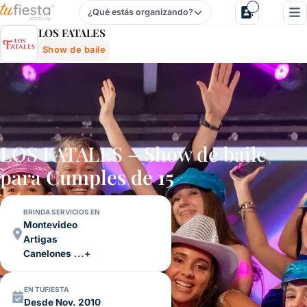
¿Qué estás organizando?
Los Fatales - Show De Baile Para Fiestas Y Eventos En Ur
LOS FATALES
Show de baile
LOS FATALES – Show de baile
para
Cumples de 15
BRINDA SERVICIOS EN
Montevideo
Artigas
Canelones
...+
EN TUFIESTA
Desde Nov. 2010