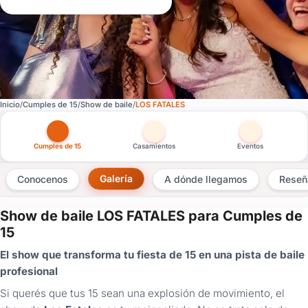
Inicio
Cumples de 15
Show de baile
LOS FATALES
Otras versiones de esta ficha por tipo de festejo
Cumples de 15
Casamientos
Eventos
Galería
Conocenos
A dónde llegamos
Reseñ
Show de baile LOS FATALES para Cumples de
×
15
Consultar
El show que transforma tu fiesta de 15 en una pista de baile
profesional
¿Ya
tenés
Si querés que tus 15 sean una explosión de movimiento, el
cuenta?