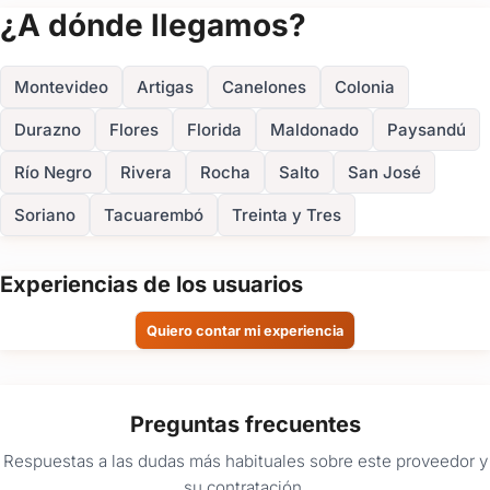
(+3)
¿A dónde llegamos?
FOTOS
Montevideo
Artigas
Canelones
Colonia
Durazno
Flores
Florida
Maldonado
Paysandú
Río Negro
Rivera
Rocha
Salto
San José
Soriano
Tacuarembó
Treinta y Tres
Experiencias de los usuarios
Quiero contar mi experiencia
Preguntas frecuentes
Respuestas a las dudas más habituales sobre este proveedor y
su contratación.