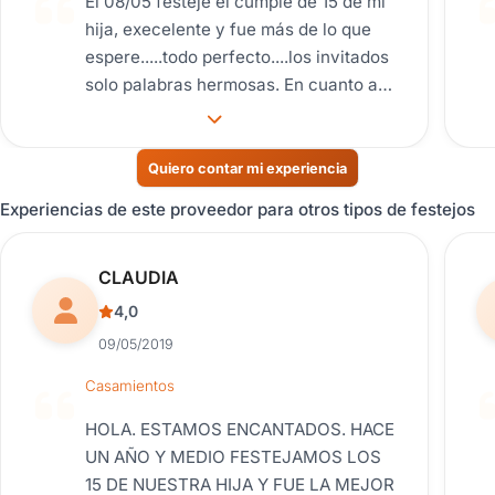
El 08/05 festeje el cumple de 15 de mi
hija, execelente y fue más de lo que
espere.....todo perfecto....los invitados
solo palabras hermosas. En cuanto a
Adriana y su esposo muy amables y
atentos en cada detalle. Me hicieron la
fiesta en un mes, la fiesta que
Quiero contar mi experiencia
queríamos y tal cual soñamos con mi
Experiencias de este proveedor para otros tipos de festejos
hija Los mozos unos genios, divertidos
y con respeto. Santi, Maicol y su
Reseña de usuario.
CLAUDIA
equipo execelente, desde los
exteriores hasta el último minuto de la
4,0
fiesta. La barra de tragos, los chicos
09/05/2019
unos genios, divertidos, y riquísimos
Casamientos
los tragos. La comida riquísima!!!!!!! No
faltó nada, agradecida y muy feliz.
HOLA. ESTAMOS ENCANTADOS. HACE
UN AÑO Y MEDIO FESTEJAMOS LOS
15 DE NUESTRA HIJA Y FUE LA MEJOR