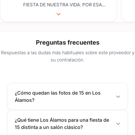
FIESTA DE NUESTRA VIDA. POR ESA
EXPERIENCIA ES QUE DECIDIMOS
FESTEJAR LAS BODAS DE PERLA CON
MI ESPOSO PUES NOS QUEDAMOS
CON GANAS DE MÁS. LO HICIMOS EL
Preguntas frecuentes
27 DE ABRIL Y FUE ESPECTACULAR.
HERMOSO LUGAR. MUY BUEN
Respuestas a las dudas más habituales sobre este proveedor y
SERVICIO. LA GENTE SIEMPRE
su contratación.
DISPUESTA A FACILITAR Y
SOLUCIONAR TODO. MUCHAS
GRACIAS Y HASTA LA PRÓXIMA!
¿Cómo quedan las fotos de 15 en Los
Álamos?
¿Qué tiene Los Álamos para una fiesta de
15 distinta a un salón clásico?