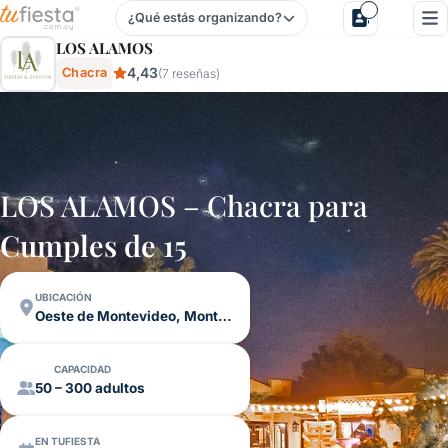
¿Qué estás organizando?
Los Alamos - Chacra En Oeste De Montevideo, Montevideo
LOS ALAMOS
4,43
Chacra
(7 reseñas)
LOS ALAMOS – Chacra para
Cumples de 15
UBICACIÓN
Oeste de Montevideo, Montevideo
CAPACIDAD
50 – 300 adultos
EN TUFIESTA