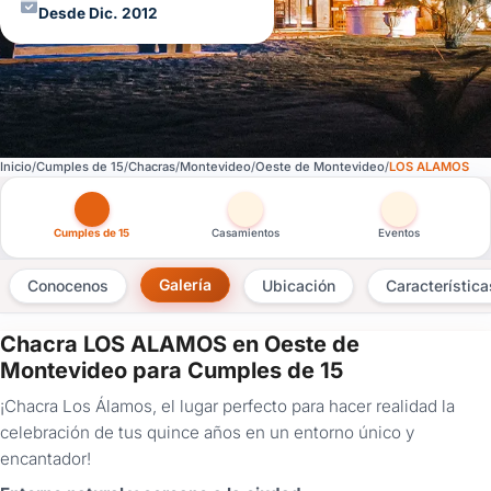
Desde Dic. 2012
Inicio
Cumples de 15
Chacras
Montevideo
Oeste de Montevideo
LOS ALAMOS
Otras versiones de esta ficha por tipo de festejo
Cumples de 15
Casamientos
Eventos
Galería
Conocenos
Ubicación
Característica
Chacra LOS ALAMOS en Oeste de
×
Montevideo para Cumples de 15
Consultar
¡Chacra Los Álamos, el lugar perfecto para hacer realidad la
celebración de tus quince años en un entorno único y
¿Ya
encantador!
tenés
cuenta?