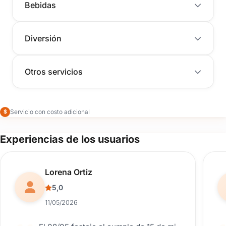
Bebidas
Diversión
Otros servicios
Servicio con costo adicional
$
Experiencias de los usuarios
Reseña de usuario.
Lorena Ortiz
5,0
11/05/2026