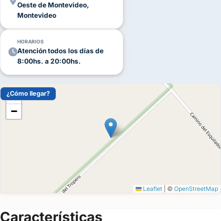
Oeste de Montevideo,
Si buscás una
chacra en Montevideo
con naturaleza,
Montevideo
experiencia, elegancia y un servicio cálido que acompaña cada
etapa,
Chacra Los Tilos
es una gran opción para tu festejo.
HORARIOS
Consultá disponibilidad y organizá tu evento con ellos.
Atención todos los días de
8:00hs. a 20:00hs.
¿Cómo llegar?
+
−
Leaflet
|
©
OpenStreetMap
Características