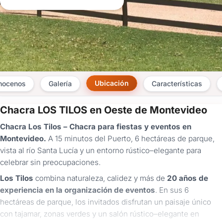
Ubicación
nocenos
Galería
Características
Chacra LOS TILOS en Oeste de Montevideo
×
Chacra Los Tilos – Chacra para fiestas y eventos en
Consultar
Montevideo.
A 15 minutos del Puerto, 6 hectáreas de parque,
vista al río Santa Lucía y un entorno rústico–elegante para
¿Ya
celebrar sin preocupaciones.
tenés
cuenta?
Los Tilos
combina naturaleza, calidez y más de
20 años de
Iniciá
experiencia en la organización de eventos
. En sus 6
sesión
hectáreas de parque, los invitados disfrutan un paisaje único
aquí
para
con tajamar, zonas verdes y un salón rústico–elegante en
autocompletar