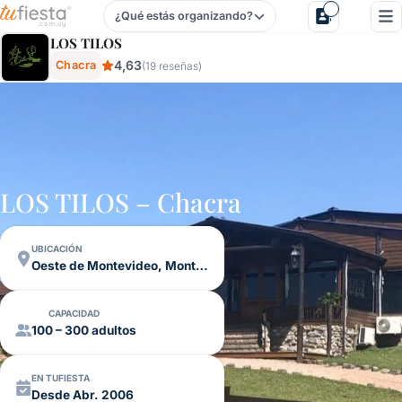
¿Qué estás organizando?
Los Tilos - Chacra En Oeste De Montevideo, Montevideo, 
LOS TILOS
4,63
Chacra
(19 reseñas)
LOS TILOS – Chacra
UBICACIÓN
Oeste de Montevideo, Montevideo
CAPACIDAD
100 – 300 adultos
EN TUFIESTA
Desde Abr. 2006