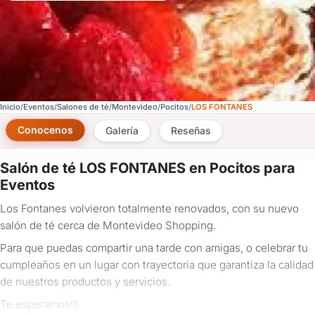
Inicio
Eventos
Salones de té
Montevideo
Pocitos
LOS FONTANES
Conocenos
Galería
Reseñas
Salón de té LOS FONTANES en Pocitos para
×
Eventos
Consultar
Los Fontanes volvieron totalmente renovados, con su nuevo
salón de té cerca de Montevideo Shopping.
¿Ya
tenés
Para que puedas compartir una tarde con amigas, o celebrar tu
cuenta?
cumpleaños en un lugar con trayectoria que garantiza la calidad
Iniciá
de nuestros productos y servicios.
sesión
aquí
Te esperamos!!!
para