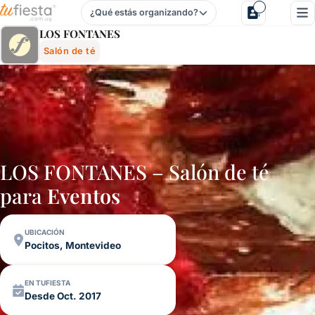
¿Qué estás organizando?
Los Fontanes - Salón De Té En Pocitos, Montevideo, Urugu
LOS FONTANES
Salón de té
LOS FONTANES – Salón de té
para
Eventos
UBICACIÓN
Pocitos, Montevideo
EN TUFIESTA
Desde Oct. 2017