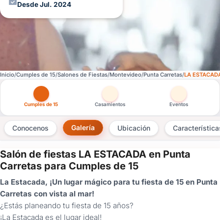
Desde Jul. 2024
Inicio
Cumples de 15
Salones de Fiestas
Montevideo
Punta Carretas
LA ESTACAD
Otras versiones de esta ficha por tipo de festejo
Cumples de 15
Casamientos
Eventos
Galería
Conocenos
Ubicación
Característica
Salón de fiestas LA ESTACADA en Punta
×
Carretas para Cumples de 15
Consultar
La Estacada, ¡Un lugar mágico para tu fiesta de 15 en Punta
Carretas con vista al mar!
¿Ya
¿Estás planeando tu fiesta de 15 años?
tenés
¡La Estacada es el lugar ideal!
cuenta?