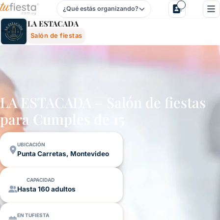
¿Qué estás organizando?
La Estacada - Salón De Fiestas En Punta Carretas, Montev
LA ESTACADA
Salón de fiestas
LA ESTACADA – Salón de fiestas
para
Cumples de 15
UBICACIÓN
Punta Carretas, Montevideo
CAPACIDAD
Hasta 160 adultos
EN TUFIESTA