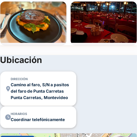
¡Tu fiesta de 15 soñada te espera en La Estacada!
Ver todas
(+2)
Ubicación
FOTOS
DIRECCIÓN
Camino al faro, S/N a pasitos
del faro de Punta Carretas
Punta Carretas, Montevideo
HORARIOS
Coordinar telefónicamente