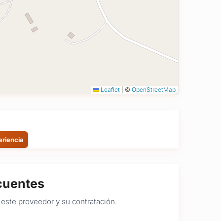
Leaflet
|
©
OpenStreetMap
eriencia
cuentes
este proveedor y su contratación.