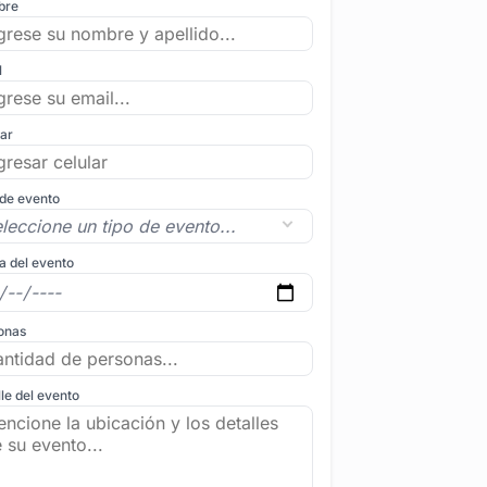
bre
l
lar
 de evento
a del evento
onas
le del evento