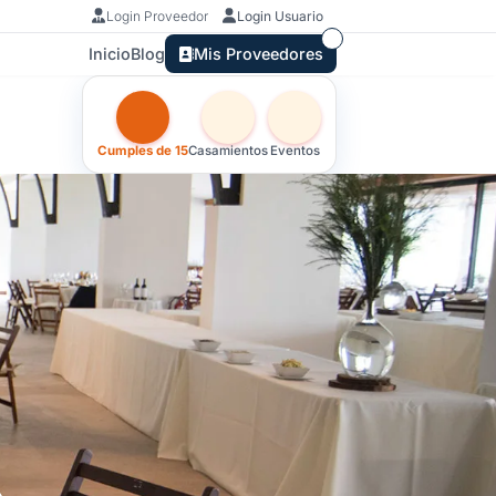
Login Proveedor
Login Usuario
Inicio
Blog
Mis Proveedores
Otras versiones de esta ficha por tipo de festejo
Cumples de 15
Casamientos
Eventos