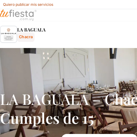
Quiero publicar mis servicios
La Baguala - Chacra En Oeste De Montevideo, Montevideo
LA BAGUALA
Chacra
LA BAGUALA – Chac
Cumples de 15