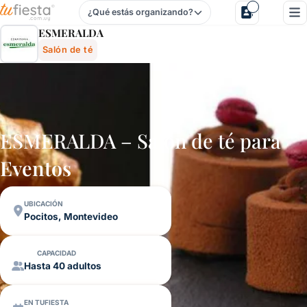
¿Qué estás organizando?
Esmeralda - Salón De Té En Pocitos, Montevideo, Uruguay
ESMERALDA
Salón de té
ESMERALDA – Salón de té para
Eventos
UBICACIÓN
Pocitos, Montevideo
CAPACIDAD
Hasta 40 adultos
EN TUFIESTA