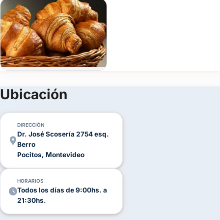
Fecha
del
evento
Personas
Detalle
Ubicación
del
evento
DIRECCIÓN
Dr. José Scosería 2754 esq.
Berro
Pocitos, Montevideo
Enviar consulta
HORARIOS
Todos los días de 9:00hs. a
21:30hs.