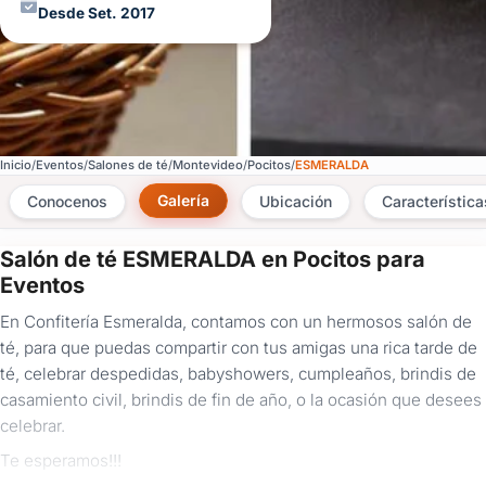
Desde Set. 2017
Inicio
Eventos
Salones de té
Montevideo
Pocitos
ESMERALDA
Galería
Conocenos
Ubicación
Característica
Salón de té ESMERALDA en Pocitos para
×
Eventos
Consultar
En Confitería Esmeralda, contamos con un hermosos salón de
té, para que puedas compartir con tus amigas una rica tarde de
¿Ya
té, celebrar despedidas, babyshowers, cumpleaños, brindis de
tenés
casamiento civil, brindis de fin de año, o la ocasión que desees
cuenta?
Iniciá
celebrar.
sesión
Te esperamos!!!
aquí
para