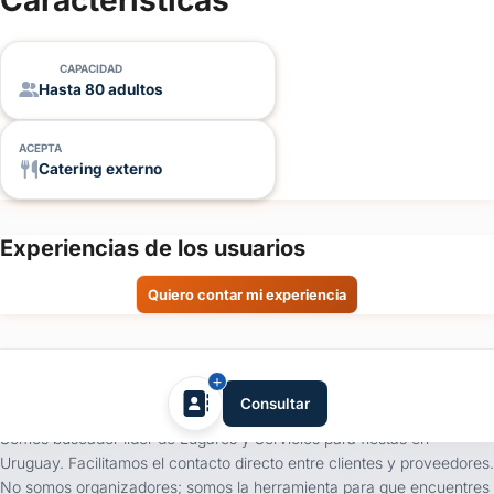
Características
de
evento
CAPACIDAD
Hasta 80 adultos
Fecha
del
evento
ACEPTA
Catering externo
Personas
Experiencias de los usuarios
Detalle
Quiero contar mi experiencia
del
evento
tufiesta.com.uy
Consultar
Somos buscador líder de Lugares y Servicios para fiestas en
Uruguay. Facilitamos el contacto directo entre clientes y proveedores.
Enviar consulta
No somos organizadores; somos la herramienta para que encuentres