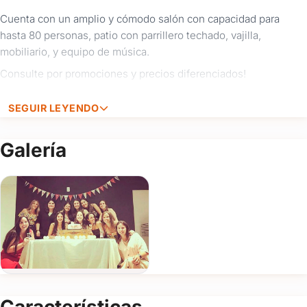
Iniciá
Cuenta con un amplio y cómodo salón con capacidad para
sesión
hasta 80 personas, patio con parrillero techado, vajilla,
aquí
para
mobiliario, y equipo de música.
autocompletar
Consulte por promociones y precios diferenciados!
tus
datos
y
SEGUIR LEYENDO
ahorrar
tiempo.
Galería
Ingresar y autocompletar
Nombre
Email
Celular
Tipo