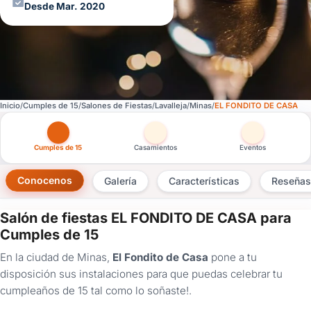
Desde Mar. 2020
Inicio
Cumples de 15
Salones de Fiestas
Lavalleja
Minas
EL FONDITO DE CASA
Otras versiones de esta ficha por tipo de festejo
Cumples de 15
Casamientos
Eventos
Conocenos
Galería
Características
Reseñas
Salón de fiestas EL FONDITO DE CASA para
×
Cumples de 15
Consultar
En la ciudad de Minas,
El Fondito de Casa
pone a tu
disposición sus instalaciones para que puedas celebrar tu
¿Ya
cumpleaños de 15 tal como lo soñaste!.
tenés
cuenta?