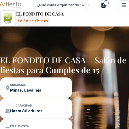
¿Qué estás organizando?
El Fondito De Casa - Salón De Fiestas En Minas, Lavalleja
EL FONDITO DE CASA
Salón de fiestas
EL FONDITO DE CASA – Salón de
fiestas para
Cumples de 15
UBICACIÓN
Minas, Lavalleja
CAPACIDAD
Hasta 80 adultos
EN TUFIESTA