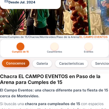
Desde Jul. 2024
Inicio
Cumples de 15
Chacras
Montevideo
Paso de la Arena
EL CAMPO EVENTOS
Otras versiones de esta ficha por tipo de festejo
Cumples de 15
Casamientos
Eventos
Conocenos
Galería
Características
Servicio
Chacra EL CAMPO EVENTOS en Paso de la
×
Arena para Cumples de 15
Consultar
El Campo Eventos: una chacra diferente para tu fiesta de 15
cerca de Montevideo.
¿Ya
tenés
Si buscás una
chacra para cumpleaños de 15
con espacios
cuenta?