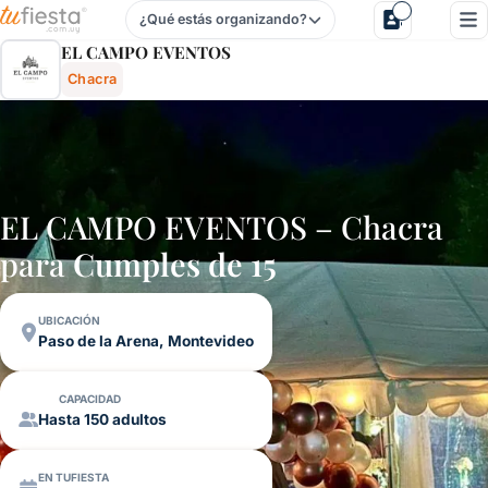
¿Qué estás organizando?
El Campo Eventos - Chacra En Paso De La Arena, Montevi
EL CAMPO EVENTOS
Chacra
EL CAMPO EVENTOS – Chacra
para
Cumples de 15
UBICACIÓN
Paso de la Arena, Montevideo
CAPACIDAD
Hasta 150 adultos
EN TUFIESTA