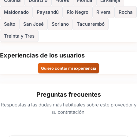
Colonia
Durazno
Flores
Florida
Lavalleja
Maldonado
Paysandú
Río Negro
Rivera
Rocha
Salto
San José
Soriano
Tacuarembó
Treinta y Tres
Experiencias de los usuarios
Quiero contar mi experiencia
Preguntas frecuentes
Respuestas a las dudas más habituales sobre este proveedor y
su contratación.