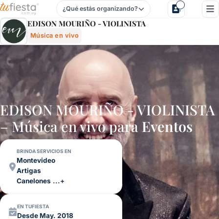
¿Qué estás organizando?
Edison MouriÑo - Violinista - Música En Vivo Para Fiestas 
EDISON MOURIÑO - VIOLINISTA
Música en vivo
EDISON MOURIÑO - VIOLINISTA
– Música en vivo para
Eventos
BRINDA SERVICIOS EN
Montevideo
Artigas
Canelones
...+
EN TUFIESTA
Desde May. 2018