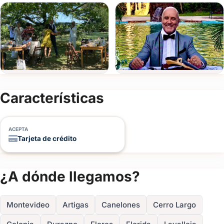
Consultá disponibilidad y descubrí cómo Edison Mouriño
puede elevar tu evento con una propuesta artística y
emocional que nadie se espera.
Completá el formulario o escribinos por WhatsApp para
conocer las opciones personalizadas para tu fiesta o evento
empresarial.
Ver todas
(+4)
Características
FOTOS
ACEPTA
Tarjeta de crédito
¿A dónde llegamos?
Montevideo
Artigas
Canelones
Cerro Largo