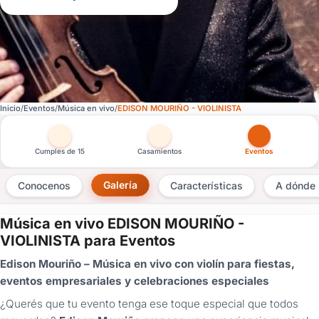
Inicio
Eventos
Música en vivo
EDISON MOURIÑO - VIOLINISTA
Otras versiones de esta ficha por tipo de festejo
Cumples de 15
Casamientos
Eventos
Galería
Conocenos
Características
A dónde 
Música en vivo EDISON MOURIÑO -
×
VIOLINISTA para Eventos
Consultar
Edison Mouriño – Música en vivo con violín para fiestas,
eventos empresariales y celebraciones especiales
¿Ya
tenés
¿Querés que tu evento tenga ese toque especial que todos
cuenta?