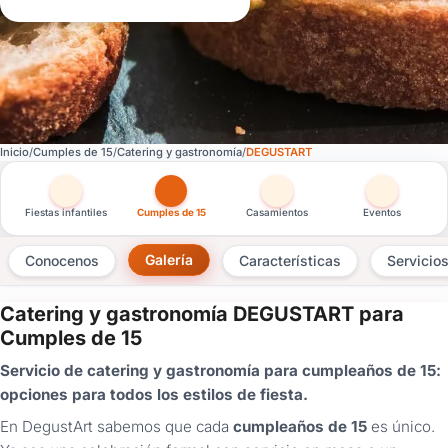
Inicio
Cumples de 15
Catering y gastronomía
DEGUSTART
Otras versiones de esta ficha por tipo de festejo
Fiestas infantiles
Cumples de 15
Casamientos
Eventos
Galería
Conocenos
Características
Servicio
Catering y gastronomía DEGUSTART para
×
Cumples de 15
Consultar
Servicio de catering y gastronomía para cumpleaños de 15:
opciones para todos los estilos de fiesta.
¿Ya
tenés
En DegustArt sabemos que cada
cumpleaños de 15
es único.
cuenta?