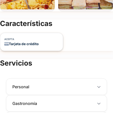
del
evento
Características
Personas
ACEPTA
Detalle
Tarjeta de crédito
del
evento
Servicios
Personal
Enviar consulta
Gastronomía