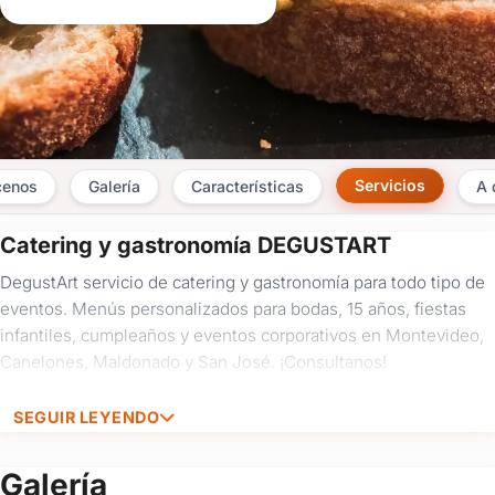
Servicios
cenos
Galería
Características
A 
Catering y gastronomía DEGUSTART
×
DegustArt servicio de catering y gastronomía para todo tipo de
Consultar
eventos. Menús personalizados para bodas, 15 años, fiestas
infantiles, cumpleaños y eventos corporativos en Montevideo,
¿Ya
Canelones, Maldonado y San José. ¡Consultanos!
tenés
cuenta?
Iniciá
SEGUIR LEYENDO
sesión
aquí
para
Galería
autocompletar