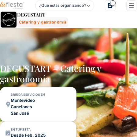
¿Qué estás organizando?
Degustart - Catering Y Gastronomía Para Fiestas Y Evento
DEGUSTART
Catering y gastronomía
DEGUSTART – Catering y
gastronomía
BRINDA SERVICIOS EN
Montevideo
Canelones
San José
EN TUFIESTA
Desde Feb. 2025