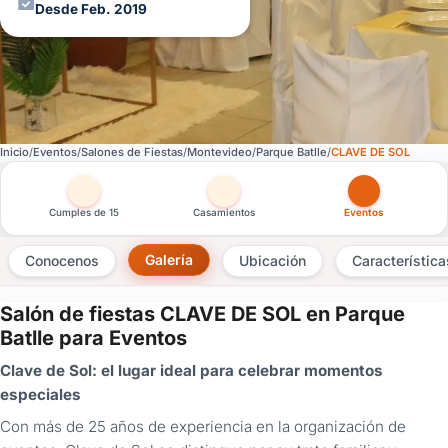
Desde Feb. 2019
Inicio
Eventos
Salones de Fiestas
Montevideo
Parque Batlle
CLAVE DE SOL
Otras versiones de esta ficha por tipo de festejo
Cumples de 15
Casamientos
Eventos
Galería
Conocenos
Ubicación
Característica
Salón de fiestas CLAVE DE SOL en Parque
×
Batlle para Eventos
Consultar
Clave de Sol: el lugar ideal para celebrar momentos
especiales
¿Ya
tenés
Con más de 25 años de experiencia en la organización de
cuenta?