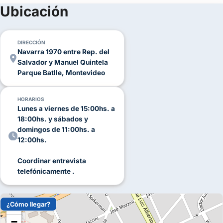
(+11)
Contactanos por WhatsApp o completá el formulario de
Ubicación
FOTOS
contacto para conocer todas las opciones que tenemos para tu
evento.
DIRECCIÓN
Navarra 1970 entre Rep. del
Salvador y Manuel Quintela
Parque Batlle, Montevideo
HORARIOS
Lunes a viernes de 15:00hs. a
18:00hs. y sábados y
domingos de 11:00hs. a
12:00hs.
Coordinar entrevista
telefónicamente .
¿Cómo llegar?
+
−