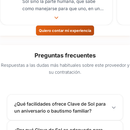
Sol sino la parte humana, que sabe
como manejarse para que uno, en un
momento tan especial, se sienta
cuidado y comprendido. Manejan muy
bien también los tiempos de las
Quiero contar mi experiencia
diferentes actividades que se dan a lo
largo de toda la fiesta. Sin duda
sumamente recomendable para todo
Preguntas frecuentes
tipo de festejo.
Respuestas a las dudas más habituales sobre este proveedor y
su contratación.
¿Qué facilidades ofrece Clave de Sol para
un aniversario o bautismo familiar?
¿Por qué Clave de Sol es adecuado para