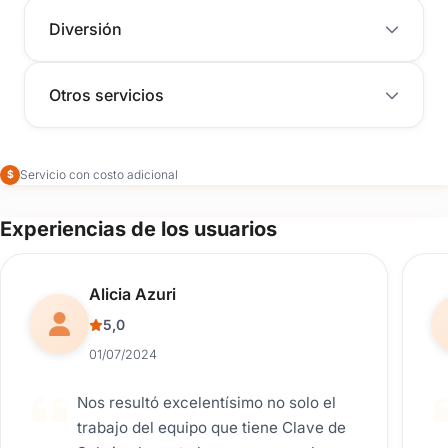
Diversión
Otros servicios
Servicio con costo adicional
$
Experiencias de los usuarios
Reseña de usuario.
Alicia Azuri
5,0
01/07/2024
Nos resultó excelentísimo no solo el
trabajo del equipo que tiene Clave de