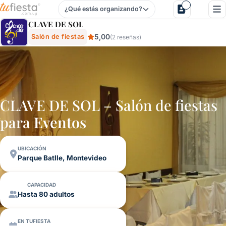
¿Qué estás organizando?
Clave De Sol - Salón De Fiestas En Parque Batlle, Montevid
CLAVE DE SOL
5,00
Salón de fiestas
(2 reseñas)
CLAVE DE SOL – Salón de fiestas
para
Eventos
UBICACIÓN
Parque Batlle, Montevideo
CAPACIDAD
Hasta 80 adultos
EN TUFIESTA