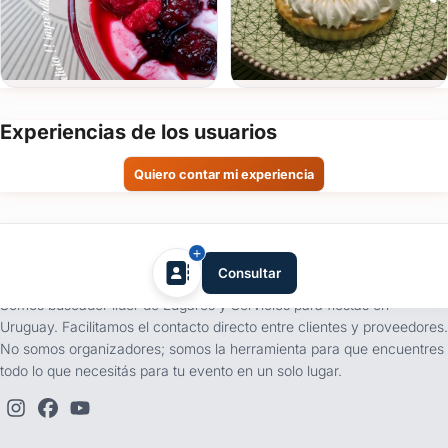
Fecha
del
evento
Personas
Experiencias de los usuarios
Quiero contar mi experiencia
Detalle
del
evento
tufiesta.com.uy
Consultar
Somos buscador líder de Lugares y Servicios para fiestas en
Uruguay. Facilitamos el contacto directo entre clientes y proveedores.
No somos organizadores; somos la herramienta para que encuentres
Enviar consulta
todo lo que necesitás para tu evento en un solo lugar.