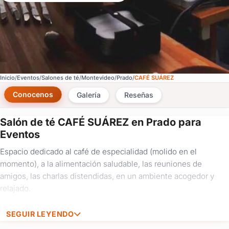
Inicio
Eventos
Salones de té
Montevideo
Prado
CAFÉ SUÁREZ
Conocenos
Galería
Reseñas
Salón de té CAFÉ SUÁREZ en Prado para
×
Eventos
Consultar
Espacio dedicado al café de especialidad (molido en el
momento), a la alimentación saludable, las reuniones de
¿Ya
amigos, las charlas distendidas, en un ambiente acogedor y
tenés
relajado.
cuenta?
Iniciá
sesión
SEGUIR LEYENDO
aquí
para