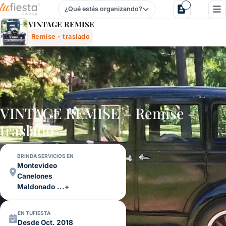
¿Qué estás organizando?
Vintage Remise - Remise - Traslado Para Fiestas Y Evento
VINTAGE REMISE
Remise - traslado
VINTAGE REMISE – Remise -
traslado
BRINDA SERVICIOS EN
Montevideo
Canelones
Maldonado
...+
EN TUFIESTA
Desde Oct. 2018