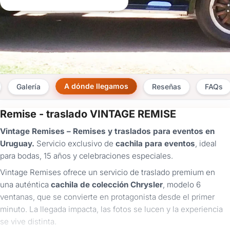
A dónde llegamos
Galería
Reseñas
FAQs
Remise - traslado VINTAGE REMISE
×
Vintage Remises – Remises y traslados para eventos en
Consultar
Uruguay.
Servicio exclusivo de
cachila para eventos
, ideal
para bodas, 15 años y celebraciones especiales.
¿Ya
tenés
Vintage Remises ofrece un servicio de traslado premium en
cuenta?
una auténtica
cachila de colección Chrysler
, modelo 6
Iniciá
ventanas, que se convierte en protagonista desde el primer
sesión
minuto. La llegada impacta, las fotos se lucen y la experiencia
aquí
para
se vive distinta.
autocompletar