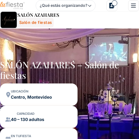
¿Qué estás organizando?
SalÓn Azahares - Salón De Fiestas En Centro, Montevideo,
SALÓN AZAHARES
Salón de fiestas
SALÓN AZAHARES – Salón de
fiestas
UBICACIÓN
Centro, Montevideo
CAPACIDAD
40 – 130 adultos
EN TUFIESTA