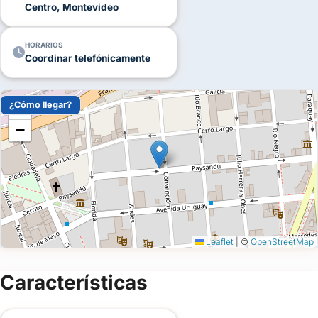
Centro, Montevideo
HORARIOS
Coordinar telefónicamente
¿Cómo llegar?
+
−
Leaflet
|
©
OpenStreetMap
Características