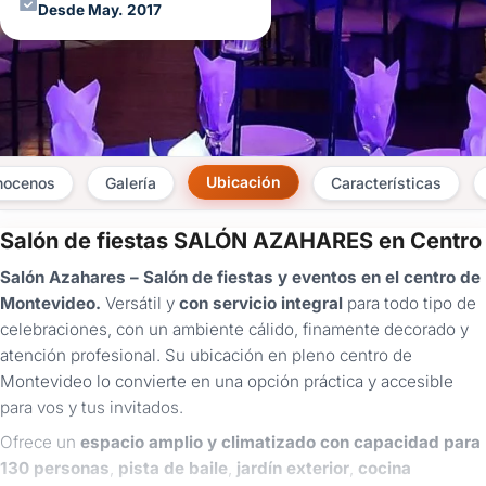
Desde May. 2017
Ubicación
nocenos
Galería
Características
Salón de fiestas SALÓN AZAHARES en Centro
×
Salón Azahares – Salón de fiestas y eventos en el centro de
Consultar
Montevideo.
Versátil y
con servicio integral
para todo tipo de
celebraciones, con un ambiente cálido, finamente decorado y
¿Ya
atención profesional. Su ubicación en pleno centro de
tenés
Montevideo lo convierte en una opción práctica y accesible
cuenta?
Iniciá
para vos y tus invitados.
sesión
Ofrece un
espacio amplio y climatizado con capacidad para
aquí
para
130 personas
,
pista de baile
,
jardín exterior
,
cocina
autocompletar