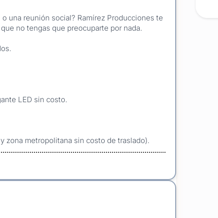
adas, jardines o carpas
 o una reunión social? Ramírez Producciones te
tic, fuegos fríos y lanza papelitos
ra que no tengas que preocuparte por nada.
tas o presentaciones
dos.
inarse en un paquete integral, según las
ipamiento es de primera línea y se complementa con
uro, fluido y profesional.
gante LED sin costo.
u fiesta o evento en Uruguay
,
Ramírez
ca impecable, con experiencia comprobada y atención
 zona metropolitana sin costo de traslado).
mpromiso.
írez Producciones
.