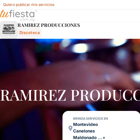
Quiero publicar mis servicios
Ramirez Producciones - Discoteca Para Fiestas Y Eventos 
RAMIREZ PRODUCCIONES
Discoteca
RAMIREZ PRODUCCI
BRINDA SERVICIOS EN
Montevideo
Canelones
Maldonado
...+