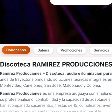
Conocenos
Galería
Promociones
Servicios
Discoteca RAMIREZ PRODUCCIONE
Ramírez Producciones – Discoteca, audio e iluminación para
años de trayectoria brindando soluciones técnicas integrales en
Montevideo, Canelones, San José, Maldonado y Colonia.
Ramírez Producciones
es una empresa uruguaya con amplia exp
su profesionalismo, confiabilidad y la capacidad de adaptarse 
han acompañado casamientos, fiestas de 15, cumpleaños, event
garantizando una ambientación sonora y visual impecable.