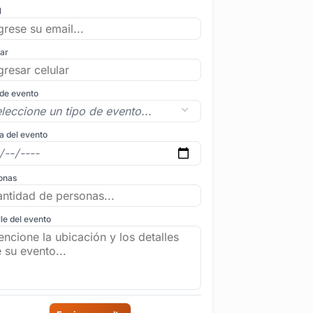
l
lar
 de evento
a del evento
onas
le del evento