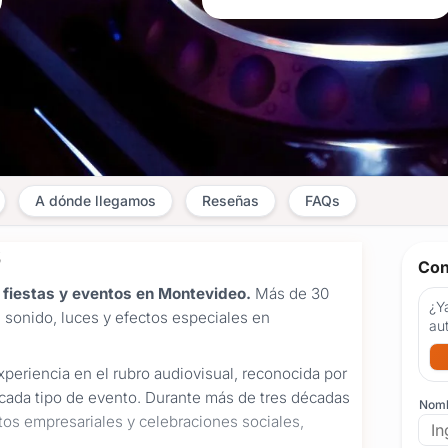
A dónde llegamos
Reseñas
FAQs
S
Con
 fiestas y eventos en Montevideo.
Más de 30
¿Ya
 sonido, luces y efectos especiales en
au
eriencia en el rubro audiovisual, reconocida por
a cada tipo de evento. Durante más de tres décadas
Nom
os empresariales y celebraciones sociales,