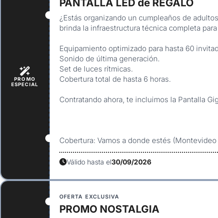
PANTALLA LED de REGALO
Iluminación perimetral y exterior
para destacar fach
¿Estás organizando un cumpleaños de adultos
Efectos especiales:
túnel LED, bolas de espejos, kine
brinda la infraestructura técnica completa pa
Montaje de escenarios y tarimas
para shows, orques
Dj boot LED
y estructuras técnicas personalizadas
Equipamiento optimizado para hasta 60 invita
Sonido de última generación.
Cada servicio puede contratarse de forma independiente o comb
Set de luces rítmicas.
Cobertura total de hasta 6 horas.
características del espacio y el estilo del evento. Todo el equ
PROMO
ESPECIAL
un equipo humano experimentado que garantiza un resultado seg
Contratando ahora, te incluimos la Pantalla Gi
Si buscás
discoteca, sonido e iluminación profesional para t
Producciones
es la opción ideal para lograr una puesta técni
personalizada.
Cobertura: Vamos a donde estés (Montevideo y
Consultá por tu próxima fecha y solicitá un presupuesto sin co
Asegurate una fiesta con ritmo, luz y calidad técnica junto a
Ram
Válido hasta el
30/09/2026
OFERTA EXCLUSIVA
PROMO NOSTALGIA